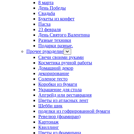
8 марта
День Победы
Свадьба
Букеты из конфет
Пасха
23 февраля
День Святого Валентина
Разные техники
Подарки разные.
Прочее рукоделие
Свечи своими руками
Косметика ручной работы
Домашний декор
декорирование
Соленое тесто
Коробки из бумаги
Украшение для стола
Апгрейд или реставрация
Цветы из атласных лент
Шебби шик
поделки из гофрированной бумаги
Ревелюр (фоамиран)
Картонаж
Квиллинг
Цветы из фоамирана