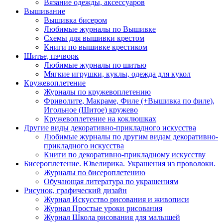
Вязание одежды, аксессуаров
Вышивание
Вышивка бисером
Любимые журналы по Вышивке
Схемы для вышивки крестом
Книги по вышивке крестиком
Шитье, пэчворк
Любимые журналы по шитью
Мягкие игрушки, куклы, одежда для кукол
Кружевоплетение
Журналы по кружевоплетению
Фриволите, Макраме, Филе (+Вышивка по филе),
Игольное (Шитое) кружево
Кружевоплетение на коклюшках
Другие виды декоративно-прикладного искусства
Любимые журналы по другим видам декоративно-
прикладного искусства
Книги по декоративно-прикладному искусству
Бисероплетение. Ювелирика. Украшения из проволоки.
Журналы по бисероплетению
Обучающая литература по украшениям
Рисунок, графический дизайн
Журнал Искусство рисования и живописи
Журнал Простые уроки рисования
Журнал Школа рисования для малышей