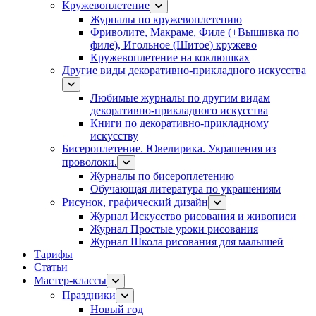
Кружевоплетение
Журналы по кружевоплетению
Фриволите, Макраме, Филе (+Вышивка по
филе), Игольное (Шитое) кружево
Кружевоплетение на коклюшках
Другие виды декоративно-прикладного искусства
Любимые журналы по другим видам
декоративно-прикладного искусства
Книги по декоративно-прикладному
искусству
Бисероплетение. Ювелирика. Украшения из
проволоки.
Журналы по бисероплетению
Обучающая литература по украшениям
Рисунок, графический дизайн
Журнал Искусство рисования и живописи
Журнал Простые уроки рисования
Журнал Школа рисования для малышей
Тарифы
Статьи
Мастер-классы
Праздники
Новый год