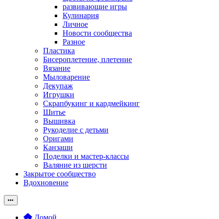
развивающие игры
Кулинария
Личное
Новости сообщества
Разное
Пластика
Бисероплетение, плетение
Вязание
Мыловарение
Декупаж
Игрушки
Скрапбукинг и кардмейкинг
Шитье
Вышивка
Рукоделие с детьми
Оригами
Канзаши
Поделки и мастер-классы
Валяние из шерсти
Закрытое сообщество
Вдохновение
Домой