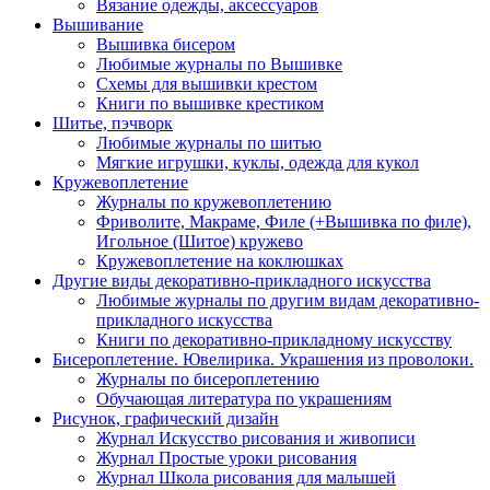
Вязание одежды, аксессуаров
Вышивание
Вышивка бисером
Любимые журналы по Вышивке
Схемы для вышивки крестом
Книги по вышивке крестиком
Шитье, пэчворк
Любимые журналы по шитью
Мягкие игрушки, куклы, одежда для кукол
Кружевоплетение
Журналы по кружевоплетению
Фриволите, Макраме, Филе (+Вышивка по филе),
Игольное (Шитое) кружево
Кружевоплетение на коклюшках
Другие виды декоративно-прикладного искусства
Любимые журналы по другим видам декоративно-
прикладного искусства
Книги по декоративно-прикладному искусству
Бисероплетение. Ювелирика. Украшения из проволоки.
Журналы по бисероплетению
Обучающая литература по украшениям
Рисунок, графический дизайн
Журнал Искусство рисования и живописи
Журнал Простые уроки рисования
Журнал Школа рисования для малышей