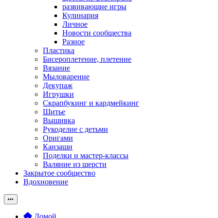
развивающие игры
Кулинария
Личное
Новости сообщества
Разное
Пластика
Бисероплетение, плетение
Вязание
Мыловарение
Декупаж
Игрушки
Скрапбукинг и кардмейкинг
Шитье
Вышивка
Рукоделие с детьми
Оригами
Канзаши
Поделки и мастер-классы
Валяние из шерсти
Закрытое сообщество
Вдохновение
Домой