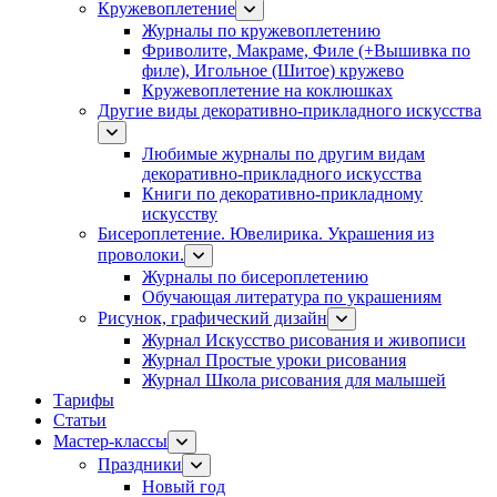
Кружевоплетение
Журналы по кружевоплетению
Фриволите, Макраме, Филе (+Вышивка по
филе), Игольное (Шитое) кружево
Кружевоплетение на коклюшках
Другие виды декоративно-прикладного искусства
Любимые журналы по другим видам
декоративно-прикладного искусства
Книги по декоративно-прикладному
искусству
Бисероплетение. Ювелирика. Украшения из
проволоки.
Журналы по бисероплетению
Обучающая литература по украшениям
Рисунок, графический дизайн
Журнал Искусство рисования и живописи
Журнал Простые уроки рисования
Журнал Школа рисования для малышей
Тарифы
Статьи
Мастер-классы
Праздники
Новый год