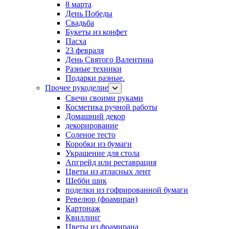
8 марта
День Победы
Свадьба
Букеты из конфет
Пасха
23 февраля
День Святого Валентина
Разные техники
Подарки разные.
Прочее рукоделие
Свечи своими руками
Косметика ручной работы
Домашний декор
декорирование
Соленое тесто
Коробки из бумаги
Украшение для стола
Апгрейд или реставрация
Цветы из атласных лент
Шебби шик
поделки из гофрированной бумаги
Ревелюр (фоамиран)
Картонаж
Квиллинг
Цветы из фоамирана