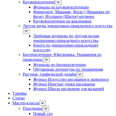
Кружевоплетение
Журналы по кружевоплетению
Фриволите, Макраме, Филе (+Вышивка по
филе), Игольное (Шитое) кружево
Кружевоплетение на коклюшках
Другие виды декоративно-прикладного искусства
Любимые журналы по другим видам
декоративно-прикладного искусства
Книги по декоративно-прикладному
искусству
Бисероплетение. Ювелирика. Украшения из
проволоки.
Журналы по бисероплетению
Обучающая литература по украшениям
Рисунок, графический дизайн
Журнал Искусство рисования и живописи
Журнал Простые уроки рисования
Журнал Школа рисования для малышей
Тарифы
Статьи
Мастер-классы
Праздники
Новый год