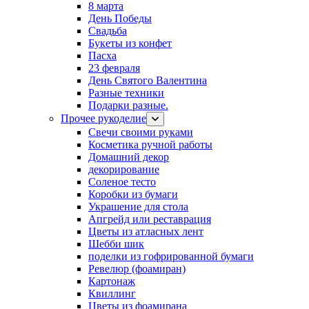
8 марта
День Победы
Свадьба
Букеты из конфет
Пасха
23 февраля
День Святого Валентина
Разные техники
Подарки разные.
Прочее рукоделие
Свечи своими руками
Косметика ручной работы
Домашний декор
декорирование
Соленое тесто
Коробки из бумаги
Украшение для стола
Апгрейд или реставрация
Цветы из атласных лент
Шебби шик
поделки из гофрированной бумаги
Ревелюр (фоамиран)
Картонаж
Квиллинг
Цветы из фоамирана