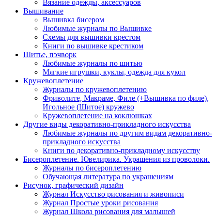
Вязание одежды, аксессуаров
Вышивание
Вышивка бисером
Любимые журналы по Вышивке
Схемы для вышивки крестом
Книги по вышивке крестиком
Шитье, пэчворк
Любимые журналы по шитью
Мягкие игрушки, куклы, одежда для кукол
Кружевоплетение
Журналы по кружевоплетению
Фриволите, Макраме, Филе (+Вышивка по филе),
Игольное (Шитое) кружево
Кружевоплетение на коклюшках
Другие виды декоративно-прикладного искусства
Любимые журналы по другим видам декоративно-
прикладного искусства
Книги по декоративно-прикладному искусству
Бисероплетение. Ювелирика. Украшения из проволоки.
Журналы по бисероплетению
Обучающая литература по украшениям
Рисунок, графический дизайн
Журнал Искусство рисования и живописи
Журнал Простые уроки рисования
Журнал Школа рисования для малышей