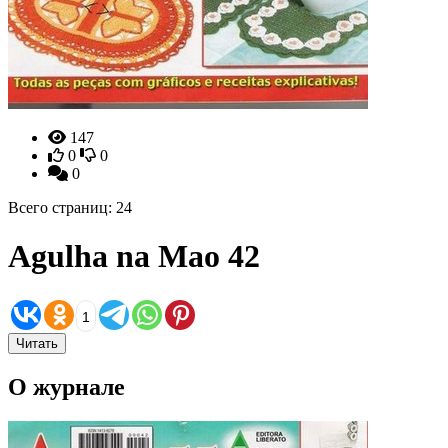
147
0
0
0
Всего страниц: 24
Agulha na Mao 42
1
Читать
О журнале