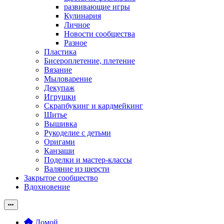
развивающие игры
Кулинария
Личное
Новости сообщества
Разное
Пластика
Бисероплетение, плетение
Вязание
Мыловарение
Декупаж
Игрушки
Скрапбукинг и кардмейкинг
Шитье
Вышивка
Рукоделие с детьми
Оригами
Канзаши
Поделки и мастер-классы
Валяние из шерсти
Закрытое сообщество
Вдохновение
Домой