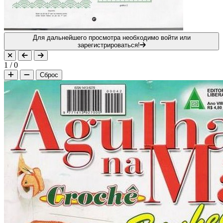
Для дальнейшего просмотра необходимо войти или
зарегистрироваться!
1
/
0
Сброс