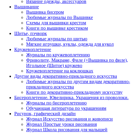
Вязание одежды, аксессуаров
Вышивание
Вышивка бисером
Любимые журналы по Вышивке
Схемы для вышивки крестом
Книги по вышивке крестиком
Шитье, пэчворк
Любимые журналы по шитью
Мягкие игрушки, куклы, одежда для кукол
Кружевоплетение
Журналы по кружевоплетению
Фриволите, Макраме, Филе (+Вышивка по филе),
Игольное (Шитое) кружево
Кружевоплетение на коклюшках
Другие виды декоративно-прикладного искусства
Любимые журналы по другим видам декоративно-
прикладного искусства
Книги по декоративно-прикладному искусству
Бисероплетение. Ювелирика. Украшения из проволоки.
Журналы по бисероплетению
Обучающая литература по украшениям
Рисунок, графический дизайн
Журнал Искусство рисования и живописи
Журнал Простые уроки рисования
Журнал Школа рисования для малышей