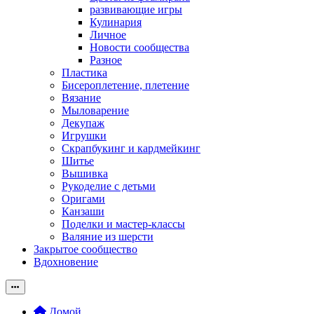
развивающие игры
Кулинария
Личное
Новости сообщества
Разное
Пластика
Бисероплетение, плетение
Вязание
Мыловарение
Декупаж
Игрушки
Скрапбукинг и кардмейкинг
Шитье
Вышивка
Рукоделие с детьми
Оригами
Канзаши
Поделки и мастер-классы
Валяние из шерсти
Закрытое сообщество
Вдохновение
Домой