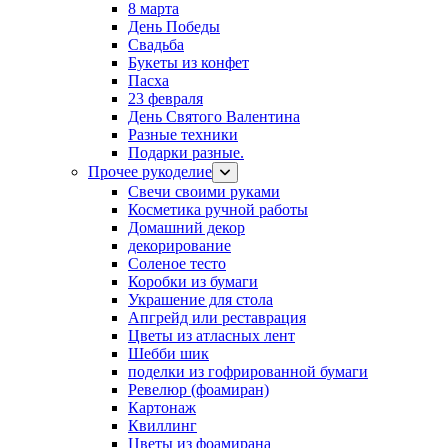
8 марта
День Победы
Свадьба
Букеты из конфет
Пасха
23 февраля
День Святого Валентина
Разные техники
Подарки разные.
Прочее рукоделие
Свечи своими руками
Косметика ручной работы
Домашний декор
декорирование
Соленое тесто
Коробки из бумаги
Украшение для стола
Апгрейд или реставрация
Цветы из атласных лент
Шебби шик
поделки из гофрированной бумаги
Ревелюр (фоамиран)
Картонаж
Квиллинг
Цветы из фоамирана