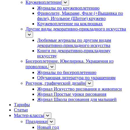
Кружевоплетение
Журналы по кружевоплетению
Фриволите, Макраме, Филе (+Вышивка по
филе), Игольное (Шитое) кружево
Кружевоплетение на коклюшках
Другие виды декоративно-прикладного искусства
Любимые журналы по другим видам
декоративно-прикладного искусства
Книги по декоративно-прикладному
искусству
Бисероплетение. Ювелирика. Украшения из
проволоки.
Журналы по бисероплетению
Обучающая литература по украшениям
Рисунок, графический дизайн
Журнал Искусство рисования и живописи
Журнал Простые уроки рисования
Журнал Школа рисования для малышей
Тарифы
Статьи
Мастер-классы
Праздники
Новый год