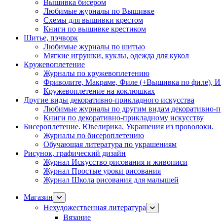
Вышивка бисером
Любимые журналы по Вышивке
Схемы для вышивки крестом
Книги по вышивке крестиком
Шитье, пэчворк
Любимые журналы по шитью
Мягкие игрушки, куклы, одежда для кукол
Кружевоплетение
Журналы по кружевоплетению
Фриволите, Макраме, Филе (+Вышивка по филе), И
Кружевоплетение на коклюшках
Другие виды декоративно-прикладного искусства
Любимые журналы по другим видам декоративно-п
Книги по декоративно-прикладному искусству
Бисероплетение. Ювелирика. Украшения из проволоки.
Журналы по бисероплетению
Обучающая литература по украшениям
Рисунок, графический дизайн
Журнал Искусство рисования и живописи
Журнал Простые уроки рисования
Журнал Школа рисования для малышей
Магазин
Нехудожественная литература
Вязание