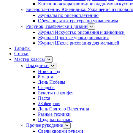
Книги по декоративно-прикладному искусств
Бисероплетение. Ювелирика. Украшения из провол
Журналы по бисероплетению
Обучающая литература по украшениям
Рисунок, графический дизайн
Журнал Искусство рисования и живописи
Журнал Простые уроки рисования
Журнал Школа рисования для малышей
Тарифы
Статьи
Мастер-классы
Праздники
Новый год
8 марта
День Победы
Свадьба
Букеты из конфет
Пасха
23 февраля
День Святого Валентина
Разные техники
Подарки разные.
Прочее рукоделие
Свечи своими руками