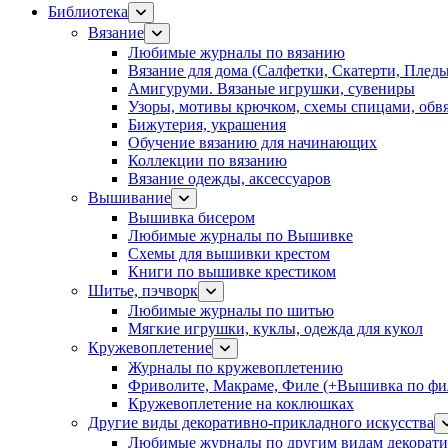
Библиотека
Вязание
Любимые журналы по вязанию
Вязание для дома (Салфетки, Скатерти, Плед
Амигуруми. Вязаные игрушки, сувениры
Узоры, мотивы крючком, схемы спицами, обвя
Бижутерия, украшения
Обучение вязанию для начинающих
Коллекции по вязанию
Вязание одежды, аксессуаров
Вышивание
Вышивка бисером
Любимые журналы по Вышивке
Схемы для вышивки крестом
Книги по вышивке крестиком
Шитье, пэчворк
Любимые журналы по шитью
Мягкие игрушки, куклы, одежда для кукол
Кружевоплетение
Журналы по кружевоплетению
Фриволите, Макраме, Филе (+Вышивка по фил
Кружевоплетение на коклюшках
Другие виды декоративно-прикладного искусства
Любимые журналы по другим видам декорати