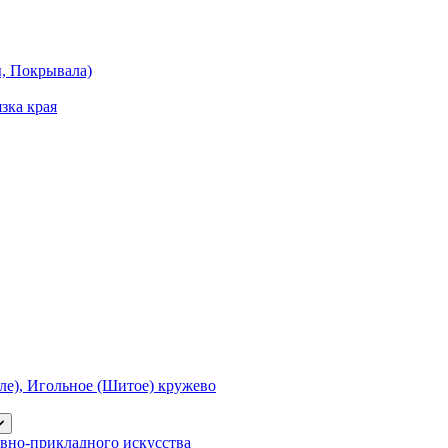
ы, Покрывала)
зка края
е), Игольное (Шитое) кружево
вно-прикладного искусства