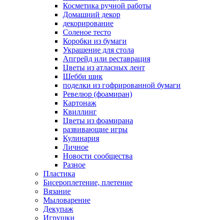
Косметика ручной работы
Домашний декор
декорирование
Соленое тесто
Коробки из бумаги
Украшение для стола
Апгрейд или реставрация
Цветы из атласных лент
Шебби шик
поделки из гофрированной бумаги
Ревелюр (фоамиран)
Картонаж
Квиллинг
Цветы из фоамирана
развивающие игры
Кулинария
Личное
Новости сообщества
Разное
Пластика
Бисероплетение, плетение
Вязание
Мыловарение
Декупаж
Игрушки