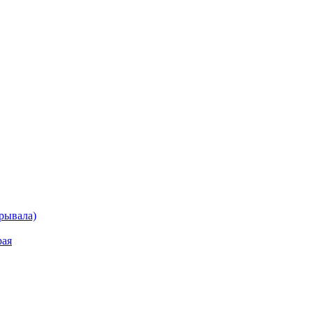
рывала)
рая