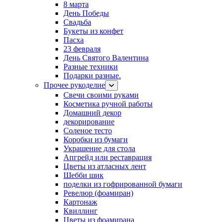
8 марта
День Победы
Свадьба
Букеты из конфет
Пасха
23 февраля
День Святого Валентина
Разные техники
Подарки разные.
Прочее рукоделие
Свечи своими руками
Косметика ручной работы
Домашний декор
декорирование
Соленое тесто
Коробки из бумаги
Украшение для стола
Апгрейд или реставрация
Цветы из атласных лент
Шебби шик
поделки из гофрированной бумаги
Ревелюр (фоамиран)
Картонаж
Квиллинг
Цветы из фоамирана