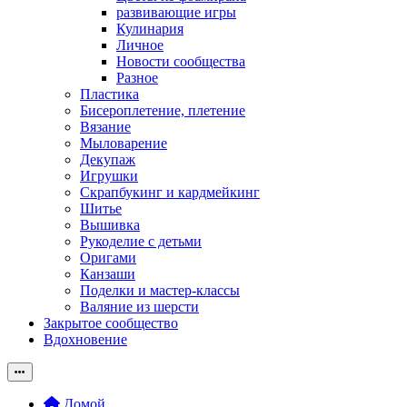
развивающие игры
Кулинария
Личное
Новости сообщества
Разное
Пластика
Бисероплетение, плетение
Вязание
Мыловарение
Декупаж
Игрушки
Скрапбукинг и кардмейкинг
Шитье
Вышивка
Рукоделие с детьми
Оригами
Канзаши
Поделки и мастер-классы
Валяние из шерсти
Закрытое сообщество
Вдохновение
Домой