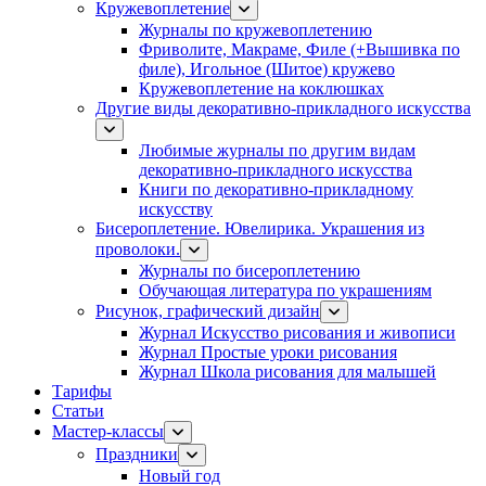
Кружевоплетение
Журналы по кружевоплетению
Фриволите, Макраме, Филе (+Вышивка по
филе), Игольное (Шитое) кружево
Кружевоплетение на коклюшках
Другие виды декоративно-прикладного искусства
Любимые журналы по другим видам
декоративно-прикладного искусства
Книги по декоративно-прикладному
искусству
Бисероплетение. Ювелирика. Украшения из
проволоки.
Журналы по бисероплетению
Обучающая литература по украшениям
Рисунок, графический дизайн
Журнал Искусство рисования и живописи
Журнал Простые уроки рисования
Журнал Школа рисования для малышей
Тарифы
Статьи
Мастер-классы
Праздники
Новый год