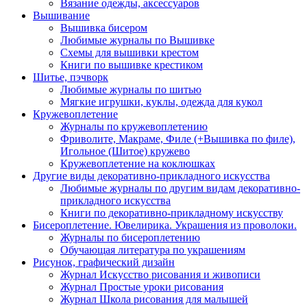
Вязание одежды, аксессуаров
Вышивание
Вышивка бисером
Любимые журналы по Вышивке
Схемы для вышивки крестом
Книги по вышивке крестиком
Шитье, пэчворк
Любимые журналы по шитью
Мягкие игрушки, куклы, одежда для кукол
Кружевоплетение
Журналы по кружевоплетению
Фриволите, Макраме, Филе (+Вышивка по филе),
Игольное (Шитое) кружево
Кружевоплетение на коклюшках
Другие виды декоративно-прикладного искусства
Любимые журналы по другим видам декоративно-
прикладного искусства
Книги по декоративно-прикладному искусству
Бисероплетение. Ювелирика. Украшения из проволоки.
Журналы по бисероплетению
Обучающая литература по украшениям
Рисунок, графический дизайн
Журнал Искусство рисования и живописи
Журнал Простые уроки рисования
Журнал Школа рисования для малышей