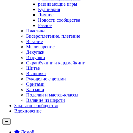
развивающие игры
Кулинария
Личное
Новости сообщества
Разное
Пластика
Бисероплетение, плетение
Вязание
Мыловарение
Декупаж
Игрушки
Скрапбукинг и кардмейкинг
Шитье
Вышивка
Рукоделие с детьми
Оригами
Канзаши
Поделки и мастер-классы
Валяние из шерсти
Закрытое сообщество
Вдохновение
Домой