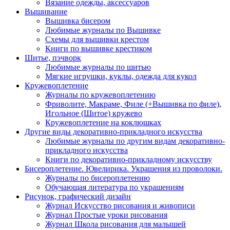
Вязание одежды, аксессуаров
Вышивание
Вышивка бисером
Любимые журналы по Вышивке
Схемы для вышивки крестом
Книги по вышивке крестиком
Шитье, пэчворк
Любимые журналы по шитью
Мягкие игрушки, куклы, одежда для кукол
Кружевоплетение
Журналы по кружевоплетению
Фриволите, Макраме, Филе (+Вышивка по филе),
Игольное (Шитое) кружево
Кружевоплетение на коклюшках
Другие виды декоративно-прикладного искусства
Любимые журналы по другим видам декоративно-
прикладного искусства
Книги по декоративно-прикладному искусству
Бисероплетение. Ювелирика. Украшения из проволоки.
Журналы по бисероплетению
Обучающая литература по украшениям
Рисунок, графический дизайн
Журнал Искусство рисования и живописи
Журнал Простые уроки рисования
Журнал Школа рисования для малышей