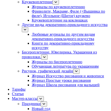
Кружевоплетение
Журналы по кружевоплетению
Фриволите, Макраме, Филе (+Вышивка по
филе), Игольное (Шитое) кружево
Кружевоплетение на коклюшках
Другие виды декоративно-прикладного искусства
Любимые журналы по другим видам
декоративно-прикладного искусства
Книги по декоративно-прикладному
искусству
Бисероплетение. Ювелирика. Украшения из
проволоки.
Журналы по бисероплетению
Обучающая литература по украшениям
Рисунок, графический дизайн
Журнал Искусство рисования и живописи
Журнал Простые уроки рисования
Журнал Школа рисования для малышей
Тарифы
Статьи
Мастер-классы
Праздники
Новый год