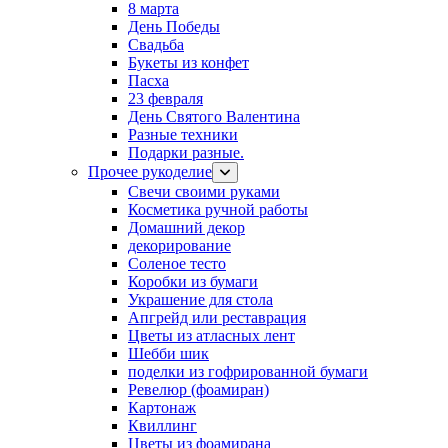
8 марта
День Победы
Свадьба
Букеты из конфет
Пасха
23 февраля
День Святого Валентина
Разные техники
Подарки разные.
Прочее рукоделие
Свечи своими руками
Косметика ручной работы
Домашний декор
декорирование
Соленое тесто
Коробки из бумаги
Украшение для стола
Апгрейд или реставрация
Цветы из атласных лент
Шебби шик
поделки из гофрированной бумаги
Ревелюр (фоамиран)
Картонаж
Квиллинг
Цветы из фоамирана