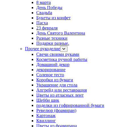
8 марта
День Победы
Свадьба
Букеты из конфет
Пасха
23 февраля
День Святого Валентина
Разные техники
Подарки разные.
Прочее рукоделие
Свечи своими руками
Косметика ручной работы
Домашний декор
декорирование
Соленое тесто
Коробки из бумаги
Украшение для стола
Апгрейд или реставрация
Цветы из атласных лент
Шебби шик
поделки из гофрированной бумаги
Ревелюр (фоамиран)
Картонаж
Квиллинг
Цветы из фоамирана