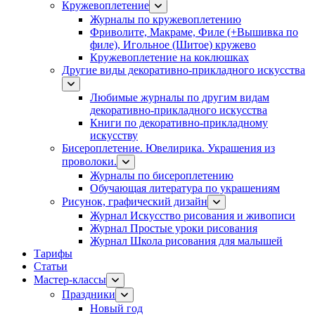
Кружевоплетение
Журналы по кружевоплетению
Фриволите, Макраме, Филе (+Вышивка по
филе), Игольное (Шитое) кружево
Кружевоплетение на коклюшках
Другие виды декоративно-прикладного искусства
Любимые журналы по другим видам
декоративно-прикладного искусства
Книги по декоративно-прикладному
искусству
Бисероплетение. Ювелирика. Украшения из
проволоки.
Журналы по бисероплетению
Обучающая литература по украшениям
Рисунок, графический дизайн
Журнал Искусство рисования и живописи
Журнал Простые уроки рисования
Журнал Школа рисования для малышей
Тарифы
Статьи
Мастер-классы
Праздники
Новый год