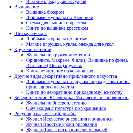
Вязание одежды, аксессуаров
Вышивание
Вышивка бисером
Любимые журналы по Вышивке
Схемы для вышивки крестом
Книги по вышивке крестиком
Шитье, пэчворк
Любимые журналы по шитью
Мягкие игрушки, куклы, одежда для кукол
Кружевоплетение
Журналы по кружевоплетению
Фриволите, Макраме, Филе (+Вышивка по филе),
Игольное (Шитое) кружево
Кружевоплетение на коклюшках
Другие виды декоративно-прикладного искусства
Любимые журналы по другим видам декоративно-
прикладного искусства
Книги по декоративно-прикладному искусству
Бисероплетение. Ювелирика. Украшения из проволоки.
Журналы по бисероплетению
Обучающая литература по украшениям
Рисунок, графический дизайн
Журнал Искусство рисования и живописи
Журнал Простые уроки рисования
Журнал Школа рисования для малышей