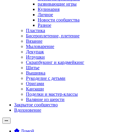
развивающие игры
Кулинария
Личное
Новости сообщества
Разное
Пластика
Бисероплетение, плетение
Вязание
Мыловарение
Декупаж
Игрушки
Скрапбукинг и кардмейкинг
Шитье
Вышивка
Рукоделие с детьми
Оригами
Канзаши
Поделки и мастер-классы
Валяние из шерсти
Закрытое сообщество
Вдохновение
Домой