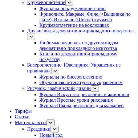
Кружевоплетение
Журналы по кружевоплетению
Фриволите, Макраме, Филе (+Вышивка по
филе), Игольное (Шитое) кружево
Кружевоплетение на коклюшках
Другие виды декоративно-прикладного искусства
Любимые журналы по другим видам
декоративно-прикладного искусства
Книги по декоративно-прикладному
искусству
Бисероплетение. Ювелирика. Украшения из
проволоки.
Журналы по бисероплетению
Обучающая литература по украшениям
Рисунок, графический дизайн
Журнал Искусство рисования и живописи
Журнал Простые уроки рисования
Журнал Школа рисования для малышей
Тарифы
Статьи
Мастер-классы
Праздники
Новый год