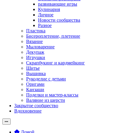
развивающие игры
Кулинария
Личное
Новости сообщества
Разное
Пластика
Бисероплетение, плетение
Вязание
Мыловарение
Декупаж
Игрушки
Скрапбукинг и кардмейкинг
Шитье
Вышивка
Рукоделие с детьми
Оригами
Канзаши
Поделки и мастер-классы
Валяние из шерсти
Закрытое сообщество
Вдохновение
Домой