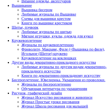
Вязание одежды, аксессуаров
Вышивание
Вышивка бисером
Любимые журналы по Вышивке
Схемы для вышивки крестом
Книги по вышивке крестиком
Шитье, пэчворк
Любимые журналы по шитью
Мягкие игрушки, куклы, одежда для кукол
Кружевоплетение
Журналы по кружевоплетению
Фриволите, Макраме, Филе (+Вышивка по филе),
Игольное (Шитое) кружево
Кружевоплетение на коклюшках
Другие виды декоративно-прикладного искусства
Любимые журналы по другим видам декоративно-
прикладного искусства
Книги по декоративно-прикладному искусству
Бисероплетение. Ювелирика. Украшения из проволоки.
Журналы по бисероплетению
Обучающая литература по украшениям
Рисунок, графический дизайн
Журнал Искусство рисования и живописи
Журнал Простые уроки рисования
Журнал Школа рисования для малышей