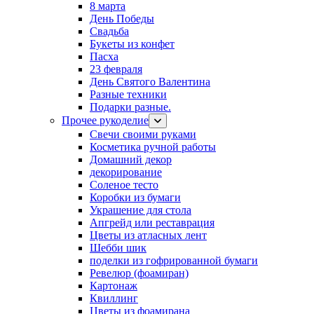
8 марта
День Победы
Свадьба
Букеты из конфет
Пасха
23 февраля
День Святого Валентина
Разные техники
Подарки разные.
Прочее рукоделие
Свечи своими руками
Косметика ручной работы
Домашний декор
декорирование
Соленое тесто
Коробки из бумаги
Украшение для стола
Апгрейд или реставрация
Цветы из атласных лент
Шебби шик
поделки из гофрированной бумаги
Ревелюр (фоамиран)
Картонаж
Квиллинг
Цветы из фоамирана