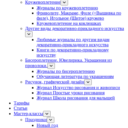
Кружевоплетение
Журналы по кружевоплетению
Фриволите, Макраме, Филе (+Вышивка по
филе), Игольное (Шитое) кружево
Кружевоплетение на коклюшках
Другие виды декоративно-прикладного искусства
Любимые журналы по другим видам
декоративно-прикладного искусства
Книги по декоративно-прикладному
искусству
Бисероплетение. Ювелирика. Украшения из
проволоки.
Журналы по бисероплетению
Обучающая литература по украшениям
Рисунок, графический дизайн
Журнал Искусство рисования и живописи
Журнал Простые уроки рисования
Журнал Школа рисования для малышей
Тарифы
Статьи
Мастер-классы
Праздники
Новый год