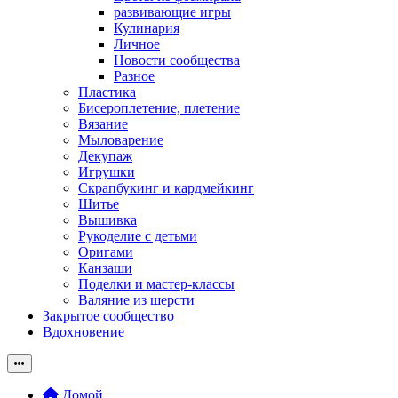
развивающие игры
Кулинария
Личное
Новости сообщества
Разное
Пластика
Бисероплетение, плетение
Вязание
Мыловарение
Декупаж
Игрушки
Скрапбукинг и кардмейкинг
Шитье
Вышивка
Рукоделие с детьми
Оригами
Канзаши
Поделки и мастер-классы
Валяние из шерсти
Закрытое сообщество
Вдохновение
Домой