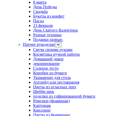
8 марта
День Победы
Свадьба
Букеты из конфет
Пасха
23 февраля
День Святого Валентина
Разные техники
Подарки разные.
Прочее рукоделие
Свечи своими руками
Косметика ручной работы
Домашний декор
декорирование
Соленое тесто
Коробки из бумаги
Украшение для стола
Апгрейд или реставрация
Цветы из атласных лент
Шебби шик
поделки из гофрированной бумаги
Ревелюр (фоамиран)
Картонаж
Квиллинг
Цветы из фоамирана