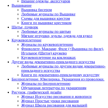
Вязание одежды, аксессуаров
Вышивание
Вышивка бисером
Любимые журналы по Вышивке
Схемы для вышивки крестом
Книги по вышивке крестиком
Шитье, пэчворк
Любимые журналы по шитью
Мягкие игрушки, куклы, одежда для кукол
Кружевоплетение
Журналы по кружевоплетению
Фриволите, Макраме, Филе (+Вышивка по филе),
Игольное (Шитое) кружево
Кружевоплетение на коклюшках
Другие виды декоративно-прикладного искусства
Любимые журналы по другим видам декоративно-
прикладного искусства
Книги по декоративно-прикладному искусству
Бисероплетение. Ювелирика. Украшения из проволоки.
Журналы по бисероплетению
Обучающая литература по украшениям
Рисунок, графический дизайн
Журнал Искусство рисования и живописи
Журнал Простые уроки рисования
Журнал Школа рисования для малышей