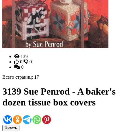
139
0
0
0
Всего страниц: 17
3139 Sue Penrod - A baker's
dozen tissue box covers
Читать