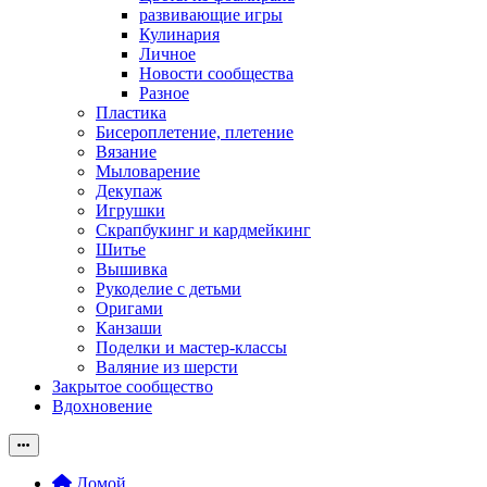
развивающие игры
Кулинария
Личное
Новости сообщества
Разное
Пластика
Бисероплетение, плетение
Вязание
Мыловарение
Декупаж
Игрушки
Скрапбукинг и кардмейкинг
Шитье
Вышивка
Рукоделие с детьми
Оригами
Канзаши
Поделки и мастер-классы
Валяние из шерсти
Закрытое сообщество
Вдохновение
Домой