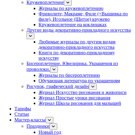
Кружевоплетение
Журналы по кружевоплетению
Фриволите, Макраме, Филе (+Вышивка по
филе), Игольное (Шитое) кружево
Кружевоплетение на коклюшках
Другие виды декоративно-прикладного искусства
Любимые журналы по другим видам
декоративно-прикладного искусства
Книги по декоративно-прикладному
искусству
Бисероплетение. Ювелирика. Украшения из
проволоки.
Журналы по бисероплетению
Обучающая литература по украшениям
Рисунок, графический дизайн
Журнал Искусство рисования и живописи
Журнал Простые уроки рисования
Журнал Школа рисования для малышей
Тарифы
Статьи
Мастер-классы
Праздники
Новый год