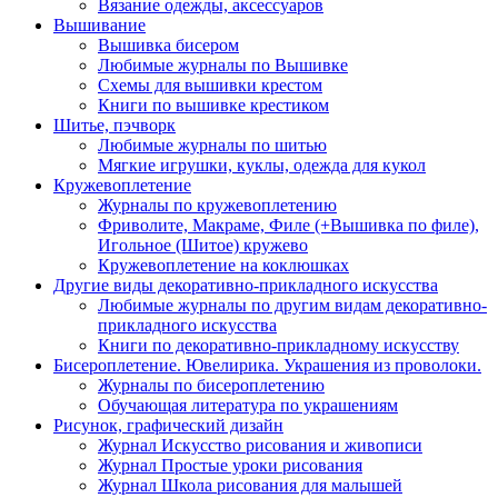
Вязание одежды, аксессуаров
Вышивание
Вышивка бисером
Любимые журналы по Вышивке
Схемы для вышивки крестом
Книги по вышивке крестиком
Шитье, пэчворк
Любимые журналы по шитью
Мягкие игрушки, куклы, одежда для кукол
Кружевоплетение
Журналы по кружевоплетению
Фриволите, Макраме, Филе (+Вышивка по филе),
Игольное (Шитое) кружево
Кружевоплетение на коклюшках
Другие виды декоративно-прикладного искусства
Любимые журналы по другим видам декоративно-
прикладного искусства
Книги по декоративно-прикладному искусству
Бисероплетение. Ювелирика. Украшения из проволоки.
Журналы по бисероплетению
Обучающая литература по украшениям
Рисунок, графический дизайн
Журнал Искусство рисования и живописи
Журнал Простые уроки рисования
Журнал Школа рисования для малышей