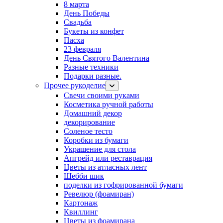
8 марта
День Победы
Свадьба
Букеты из конфет
Пасха
23 февраля
День Святого Валентина
Разные техники
Подарки разные.
Прочее рукоделие
Свечи своими руками
Косметика ручной работы
Домашний декор
декорирование
Соленое тесто
Коробки из бумаги
Украшение для стола
Апгрейд или реставрация
Цветы из атласных лент
Шебби шик
поделки из гофрированной бумаги
Ревелюр (фоамиран)
Картонаж
Квиллинг
Цветы из фоамирана