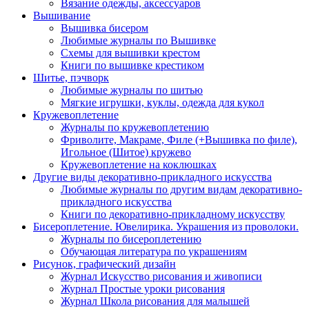
Вязание одежды, аксессуаров
Вышивание
Вышивка бисером
Любимые журналы по Вышивке
Схемы для вышивки крестом
Книги по вышивке крестиком
Шитье, пэчворк
Любимые журналы по шитью
Мягкие игрушки, куклы, одежда для кукол
Кружевоплетение
Журналы по кружевоплетению
Фриволите, Макраме, Филе (+Вышивка по филе),
Игольное (Шитое) кружево
Кружевоплетение на коклюшках
Другие виды декоративно-прикладного искусства
Любимые журналы по другим видам декоративно-
прикладного искусства
Книги по декоративно-прикладному искусству
Бисероплетение. Ювелирика. Украшения из проволоки.
Журналы по бисероплетению
Обучающая литература по украшениям
Рисунок, графический дизайн
Журнал Искусство рисования и живописи
Журнал Простые уроки рисования
Журнал Школа рисования для малышей