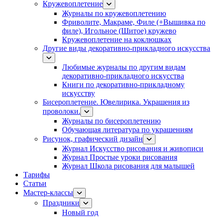
Кружевоплетение
Журналы по кружевоплетению
Фриволите, Макраме, Филе (+Вышивка по
филе), Игольное (Шитое) кружево
Кружевоплетение на коклюшках
Другие виды декоративно-прикладного искусства
Любимые журналы по другим видам
декоративно-прикладного искусства
Книги по декоративно-прикладному
искусству
Бисероплетение. Ювелирика. Украшения из
проволоки.
Журналы по бисероплетению
Обучающая литература по украшениям
Рисунок, графический дизайн
Журнал Искусство рисования и живописи
Журнал Простые уроки рисования
Журнал Школа рисования для малышей
Тарифы
Статьи
Мастер-классы
Праздники
Новый год