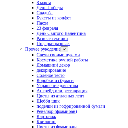
8 марта
День Победы
Свадьба
Букеты из конфет
Пасха
23 февраля
День Святого Валентина
Разные техники
Подарки разные.
Прочее рукоделие
Свечи своими руками
Косметика ручной работы
Домашний декор
декорирование
Соленое тесто
Коробки из бумаги
Украшение для стола
Апгрейд или реставрация
Цветы из атласных лент
Шебби шик
поделки из гофрированной бумаги
Ревелюр (фоамиран)
Картонаж
Квиллинг
Цветы из фоамирана