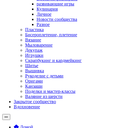
развивающие игры
Кулинария
Личное
Новости сообщества
Разное
Пластика
Бисероплетение, плетение
Вязание
Мыловарение
Декупаж
Игрушки
Скрапбукинг и кардмейкинг
Шитье
Вышивка
Рукоделие с детьми
Оригами
Канзаши
Поделки и мастер-классы
Валяние из шерсти
Закрытое сообщество
Вдохновение
Домой