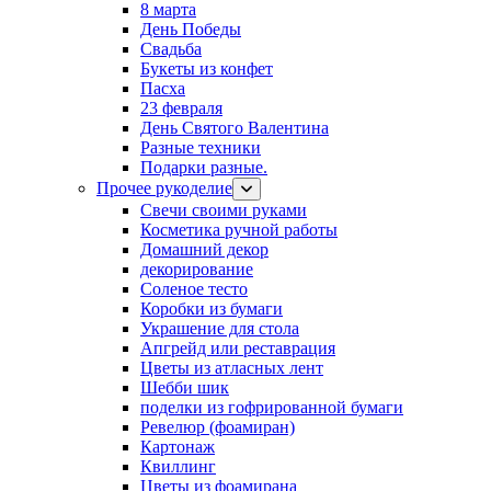
8 марта
День Победы
Свадьба
Букеты из конфет
Пасха
23 февраля
День Святого Валентина
Разные техники
Подарки разные.
Прочее рукоделие
Свечи своими руками
Косметика ручной работы
Домашний декор
декорирование
Соленое тесто
Коробки из бумаги
Украшение для стола
Апгрейд или реставрация
Цветы из атласных лент
Шебби шик
поделки из гофрированной бумаги
Ревелюр (фоамиран)
Картонаж
Квиллинг
Цветы из фоамирана