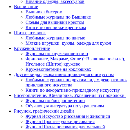
Вязание одежды, аксессуаров
Вышивание
Вышивка бисером
Любимые журналы по Вышивке
Схемы для вышивки крестом
Книги по вышивке крестиком
Шитье, пэчворк
Любимые журналы по шитью
Мягкие игрушки, куклы, одежда для кукол
Кружевоплетение
Журналы по кружевоплетению
Фриволите, Макраме, Филе (+Вышивка по филе),
Игольное (Шитое) кружево
Кружевоплетение на коклюшках
Другие виды декоративно-прикладного искусства
Любимые журналы по другим видам декоративно-
прикладного искусства
Книги по декоративно-прикладному искусству
Бисероплетение. Ювелирика. Украшения из проволоки.
Журналы по бисероплетению
Обучающая литература по украшениям
Рисунок, графический дизайн
Журнал Искусство рисования и живописи
Журнал Простые уроки рисования
Журнал Школа рисования для малышей