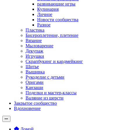
развивающие игры
Кулинария
Личное
Новости сообщества
Разное
Пластика
Бисероплетение, плетение
Вязание
Мыловарение
Декупаж
Игрушки
Скрапбукинг и кардмейкинг
Шитье
Вышивка
Рукоделие с детьми
Оригами
Канзаши
Поделки и мастер-классы
Валяние из шерсти
Закрытое сообщество
Вдохновение
Домой