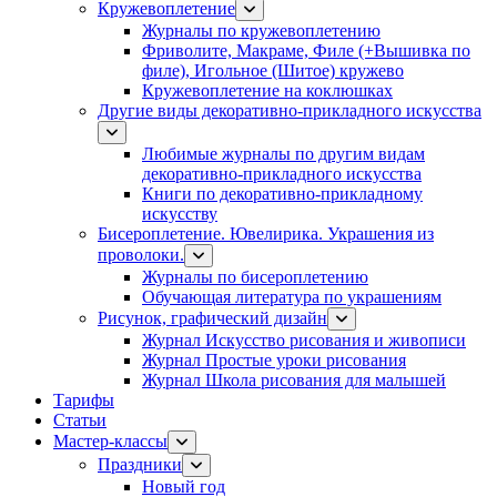
Кружевоплетение
Журналы по кружевоплетению
Фриволите, Макраме, Филе (+Вышивка по
филе), Игольное (Шитое) кружево
Кружевоплетение на коклюшках
Другие виды декоративно-прикладного искусства
Любимые журналы по другим видам
декоративно-прикладного искусства
Книги по декоративно-прикладному
искусству
Бисероплетение. Ювелирика. Украшения из
проволоки.
Журналы по бисероплетению
Обучающая литература по украшениям
Рисунок, графический дизайн
Журнал Искусство рисования и живописи
Журнал Простые уроки рисования
Журнал Школа рисования для малышей
Тарифы
Статьи
Мастер-классы
Праздники
Новый год