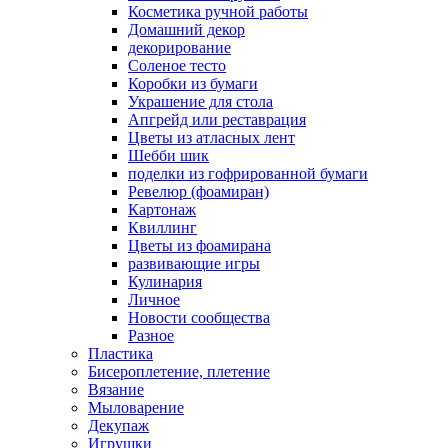
Косметика ручной работы
Домашний декор
декорирование
Соленое тесто
Коробки из бумаги
Украшение для стола
Апгрейд или реставрация
Цветы из атласных лент
Шебби шик
поделки из гофрированной бумаги
Ревелюр (фоамиран)
Картонаж
Квиллинг
Цветы из фоамирана
развивающие игры
Кулинария
Личное
Новости сообщества
Разное
Пластика
Бисероплетение, плетение
Вязание
Мыловарение
Декупаж
Игрушки