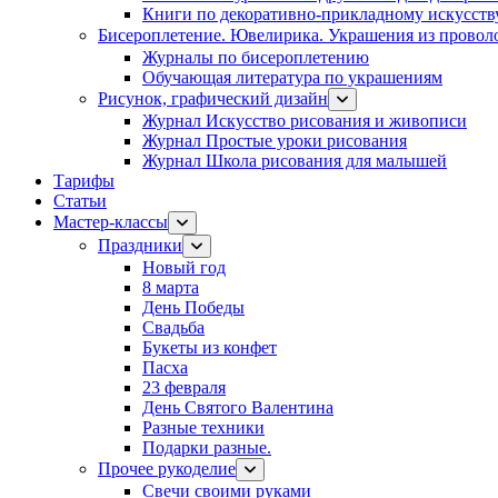
Книги по декоративно-прикладному искусств
Бисероплетение. Ювелирика. Украшения из провол
Журналы по бисероплетению
Обучающая литература по украшениям
Рисунок, графический дизайн
Журнал Искусство рисования и живописи
Журнал Простые уроки рисования
Журнал Школа рисования для малышей
Тарифы
Статьи
Мастер-классы
Праздники
Новый год
8 марта
День Победы
Свадьба
Букеты из конфет
Пасха
23 февраля
День Святого Валентина
Разные техники
Подарки разные.
Прочее рукоделие
Свечи своими руками