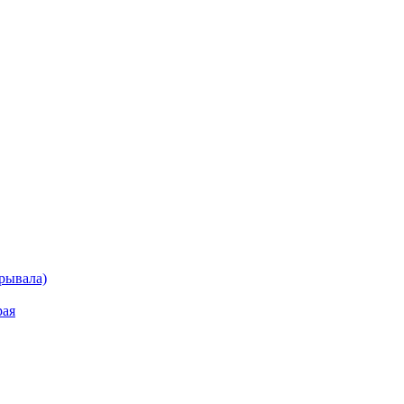
рывала)
рая