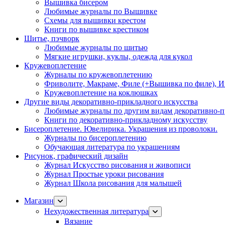
Вышивка бисером
Любимые журналы по Вышивке
Схемы для вышивки крестом
Книги по вышивке крестиком
Шитье, пэчворк
Любимые журналы по шитью
Мягкие игрушки, куклы, одежда для кукол
Кружевоплетение
Журналы по кружевоплетению
Фриволите, Макраме, Филе (+Вышивка по филе), И
Кружевоплетение на коклюшках
Другие виды декоративно-прикладного искусства
Любимые журналы по другим видам декоративно-п
Книги по декоративно-прикладному искусству
Бисероплетение. Ювелирика. Украшения из проволоки.
Журналы по бисероплетению
Обучающая литература по украшениям
Рисунок, графический дизайн
Журнал Искусство рисования и живописи
Журнал Простые уроки рисования
Журнал Школа рисования для малышей
Магазин
Нехудожественная литература
Вязание