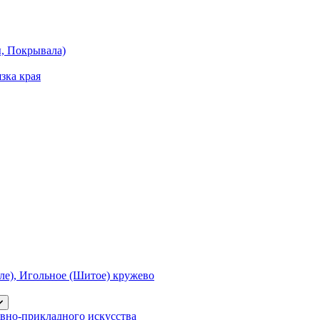
ы, Покрывала)
зка края
е), Игольное (Шитое) кружево
вно-прикладного искусства