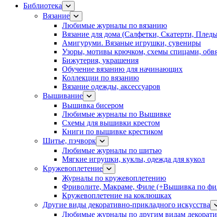
Библиотека
Вязание
Любимые журналы по вязанию
Вязание для дома (Салфетки, Скатерти, Плед
Амигуруми. Вязаные игрушки, сувениры
Узоры, мотивы крючком, схемы спицами, обвя
Бижутерия, украшения
Обучение вязанию для начинающих
Коллекции по вязанию
Вязание одежды, аксессуаров
Вышивание
Вышивка бисером
Любимые журналы по Вышивке
Схемы для вышивки крестом
Книги по вышивке крестиком
Шитье, пэчворк
Любимые журналы по шитью
Мягкие игрушки, куклы, одежда для кукол
Кружевоплетение
Журналы по кружевоплетению
Фриволите, Макраме, Филе (+Вышивка по фил
Кружевоплетение на коклюшках
Другие виды декоративно-прикладного искусства
Любимые журналы по другим видам декорати