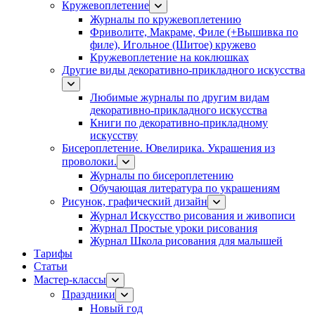
Кружевоплетение
Журналы по кружевоплетению
Фриволите, Макраме, Филе (+Вышивка по
филе), Игольное (Шитое) кружево
Кружевоплетение на коклюшках
Другие виды декоративно-прикладного искусства
Любимые журналы по другим видам
декоративно-прикладного искусства
Книги по декоративно-прикладному
искусству
Бисероплетение. Ювелирика. Украшения из
проволоки.
Журналы по бисероплетению
Обучающая литература по украшениям
Рисунок, графический дизайн
Журнал Искусство рисования и живописи
Журнал Простые уроки рисования
Журнал Школа рисования для малышей
Тарифы
Статьи
Мастер-классы
Праздники
Новый год