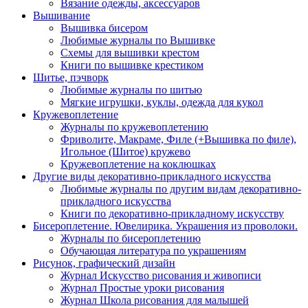
Вязание одежды, аксессуаров
Вышивание
Вышивка бисером
Любимые журналы по Вышивке
Схемы для вышивки крестом
Книги по вышивке крестиком
Шитье, пэчворк
Любимые журналы по шитью
Мягкие игрушки, куклы, одежда для кукол
Кружевоплетение
Журналы по кружевоплетению
Фриволите, Макраме, Филе (+Вышивка по филе),
Игольное (Шитое) кружево
Кружевоплетение на коклюшках
Другие виды декоративно-прикладного искусства
Любимые журналы по другим видам декоративно-
прикладного искусства
Книги по декоративно-прикладному искусству
Бисероплетение. Ювелирика. Украшения из проволоки.
Журналы по бисероплетению
Обучающая литература по украшениям
Рисунок, графический дизайн
Журнал Искусство рисования и живописи
Журнал Простые уроки рисования
Журнал Школа рисования для малышей