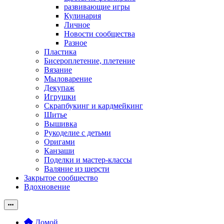
развивающие игры
Кулинария
Личное
Новости сообщества
Разное
Пластика
Бисероплетение, плетение
Вязание
Мыловарение
Декупаж
Игрушки
Скрапбукинг и кардмейкинг
Шитье
Вышивка
Рукоделие с детьми
Оригами
Канзаши
Поделки и мастер-классы
Валяние из шерсти
Закрытое сообщество
Вдохновение
Домой