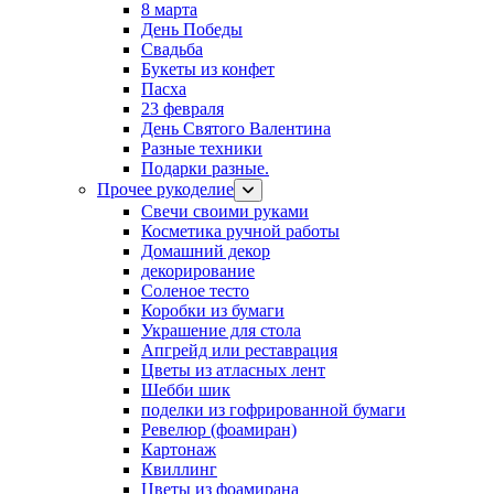
8 марта
День Победы
Свадьба
Букеты из конфет
Пасха
23 февраля
День Святого Валентина
Разные техники
Подарки разные.
Прочее рукоделие
Свечи своими руками
Косметика ручной работы
Домашний декор
декорирование
Соленое тесто
Коробки из бумаги
Украшение для стола
Апгрейд или реставрация
Цветы из атласных лент
Шебби шик
поделки из гофрированной бумаги
Ревелюр (фоамиран)
Картонаж
Квиллинг
Цветы из фоамирана