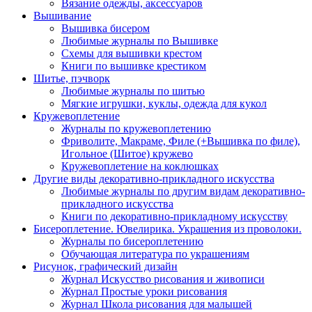
Вязание одежды, аксессуаров
Вышивание
Вышивка бисером
Любимые журналы по Вышивке
Схемы для вышивки крестом
Книги по вышивке крестиком
Шитье, пэчворк
Любимые журналы по шитью
Мягкие игрушки, куклы, одежда для кукол
Кружевоплетение
Журналы по кружевоплетению
Фриволите, Макраме, Филе (+Вышивка по филе),
Игольное (Шитое) кружево
Кружевоплетение на коклюшках
Другие виды декоративно-прикладного искусства
Любимые журналы по другим видам декоративно-
прикладного искусства
Книги по декоративно-прикладному искусству
Бисероплетение. Ювелирика. Украшения из проволоки.
Журналы по бисероплетению
Обучающая литература по украшениям
Рисунок, графический дизайн
Журнал Искусство рисования и живописи
Журнал Простые уроки рисования
Журнал Школа рисования для малышей