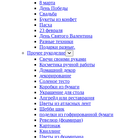
8 марта
День Победы
Свадьба
Букеты из конфет
Пасха
23 февраля
День Святого Валентина
Разные техники
Подарки разные.
Прочее рукоделие
Свечи своими руками
Косметика ручной работы
Домашний декор
декорирование
Соленое тесто
Коробки из бумаги
Украшение для стола
Апгрейд или реставрация
Цветы из атласных лент
Шебби шик
поделки из гофрированной бумаги
Ревелюр (фоамиран)
Картонаж
Квиллинг
Цветы из фоамирана