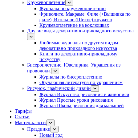
Кружевоплетение
Журналы по кружевоплетению
Фриволите, Макраме, Филе (+Вышивка по
филе), Игольное (Шитое) кружево
Кружевоплетение на коклюшках
Другие виды декоративно-прикладного искусства
Любимые журналы по другим видам
декоративно-прикладного искусства
Книги по декоративно-прикладному
искусству
Бисероплетение. Ювелирика. Украшения из
проволоки.
Журналы по бисероплетению
Обучающая литература по украшениям
Рисунок, графический дизайн
Журнал Искусство рисования и живописи
Журнал Простые уроки рисования
Журнал Школа рисования для малышей
Тарифы
Статьи
Мастер-классы
Праздники
Новый год