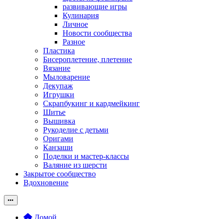
развивающие игры
Кулинария
Личное
Новости сообщества
Разное
Пластика
Бисероплетение, плетение
Вязание
Мыловарение
Декупаж
Игрушки
Скрапбукинг и кардмейкинг
Шитье
Вышивка
Рукоделие с детьми
Оригами
Канзаши
Поделки и мастер-классы
Валяние из шерсти
Закрытое сообщество
Вдохновение
Домой