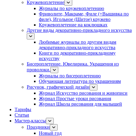
Кружевоплетение
Журналы по кружевоплетению
Фриволите, Макраме, Филе (+Вышивка по
филе), Игольное (Шитое) кружево
Кружевоплетение на коклюшках
Другие виды декоративно-прикладного искусства
Любимые журналы по другим видам
декоративно-прикладного искусства
Книги по декоративно-прикладному
искусству
Бисероплетение. Ювелирика. Украшения из
проволоки.
Журналы по бисероплетению
Обучающая литература по украшениям
Рисунок, графический дизайн
Журнал Искусство рисования и живописи
Журнал Простые уроки рисования
Журнал Школа рисования для малышей
Тарифы
Статьи
Мастер-классы
Праздники
Новый год