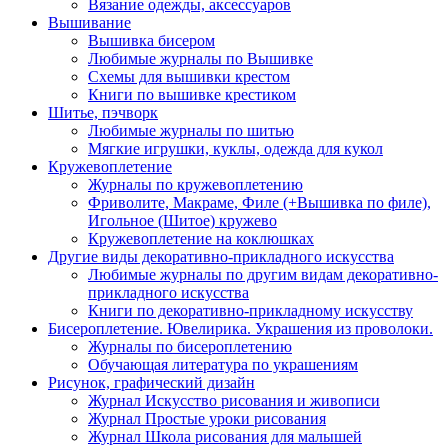
Вязание одежды, аксессуаров
Вышивание
Вышивка бисером
Любимые журналы по Вышивке
Схемы для вышивки крестом
Книги по вышивке крестиком
Шитье, пэчворк
Любимые журналы по шитью
Мягкие игрушки, куклы, одежда для кукол
Кружевоплетение
Журналы по кружевоплетению
Фриволите, Макраме, Филе (+Вышивка по филе),
Игольное (Шитое) кружево
Кружевоплетение на коклюшках
Другие виды декоративно-прикладного искусства
Любимые журналы по другим видам декоративно-
прикладного искусства
Книги по декоративно-прикладному искусству
Бисероплетение. Ювелирика. Украшения из проволоки.
Журналы по бисероплетению
Обучающая литература по украшениям
Рисунок, графический дизайн
Журнал Искусство рисования и живописи
Журнал Простые уроки рисования
Журнал Школа рисования для малышей