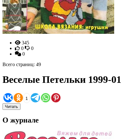
345
0
0
0
Всего страниц: 49
Веселые Петельки 1999-01
1
Читать
О журнале