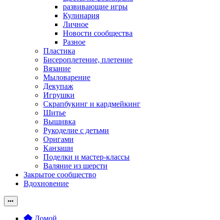
развивающие игры
Кулинария
Личное
Новости сообщества
Разное
Пластика
Бисероплетение, плетение
Вязание
Мыловарение
Декупаж
Игрушки
Скрапбукинг и кардмейкинг
Шитье
Вышивка
Рукоделие с детьми
Оригами
Канзаши
Поделки и мастер-классы
Валяние из шерсти
Закрытое сообщество
Вдохновение
Домой