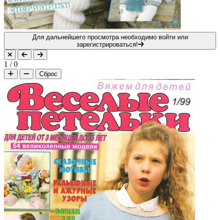
Для дальнейшего просмотра необходимо войти или
зарегистрироваться!
1
/
0
Сброс