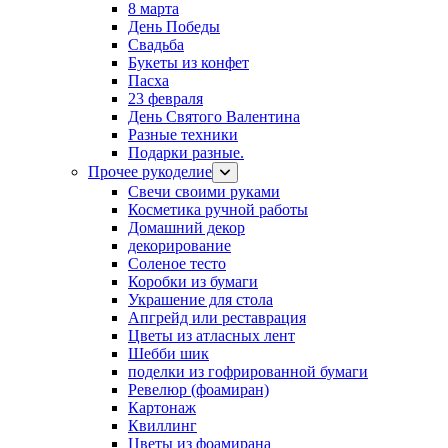
8 марта
День Победы
Свадьба
Букеты из конфет
Пасха
23 февраля
День Святого Валентина
Разные техники
Подарки разные.
Прочее рукоделие
Свечи своими руками
Косметика ручной работы
Домашний декор
декорирование
Соленое тесто
Коробки из бумаги
Украшение для стола
Апгрейд или реставрация
Цветы из атласных лент
Шебби шик
поделки из гофрированной бумаги
Ревелюр (фоамиран)
Картонаж
Квиллинг
Цветы из фоамирана