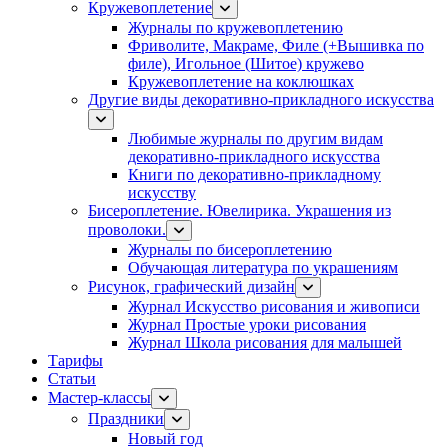
Кружевоплетение
Журналы по кружевоплетению
Фриволите, Макраме, Филе (+Вышивка по
филе), Игольное (Шитое) кружево
Кружевоплетение на коклюшках
Другие виды декоративно-прикладного искусства
Любимые журналы по другим видам
декоративно-прикладного искусства
Книги по декоративно-прикладному
искусству
Бисероплетение. Ювелирика. Украшения из
проволоки.
Журналы по бисероплетению
Обучающая литература по украшениям
Рисунок, графический дизайн
Журнал Искусство рисования и живописи
Журнал Простые уроки рисования
Журнал Школа рисования для малышей
Тарифы
Статьи
Мастер-классы
Праздники
Новый год