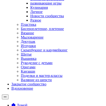
развивающие игры
Кулинария
Личное
Новости сообщества
Разное
Пластика
Бисероплетение, плетение
Вязание
Мыловарение
Декупаж
Игрушки
Скрапбукинг и кардмейкинг
Шитье
Вышивка
Рукоделие с детьми
Оригами
Канзаши
Поделки и мастер-классы
Валяние из шерсти
Закрытое сообщество
Вдохновение
Домой