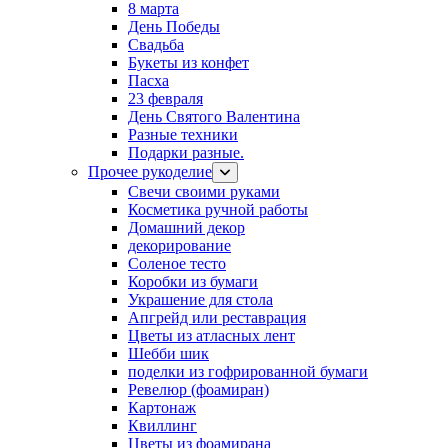
8 марта
День Победы
Свадьба
Букеты из конфет
Пасха
23 февраля
День Святого Валентина
Разные техники
Подарки разные.
Прочее рукоделие
Свечи своими руками
Косметика ручной работы
Домашний декор
декорирование
Соленое тесто
Коробки из бумаги
Украшение для стола
Апгрейд или реставрация
Цветы из атласных лент
Шебби шик
поделки из гофрированной бумаги
Ревелюр (фоамиран)
Картонаж
Квиллинг
Цветы из фоамирана