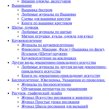
Вязание одежды, аксессуаров
Вышивание
Вышивка бисером
Любимые журналы по Вышивке
Схемы для вышивки крестом
Книги по вышивке крестиком
Шитье, пэчворк
Любимые журналы по шитью
Мягкие игрушки, куклы, одежда для кукол
Кружевоплетение
Журналы по кружевоплетению
Фриволите, Макраме, Филе (+Вышивка по филе),
Игольное (Шитое) кружево
Кружевоплетение на коклюшках
Другие виды декоративно-прикладного искусства
Любимые журналы по другим видам декоративно-
прикладного искусства
Книги по декоративно-прикладному искусству
Бисероплетение. Ювелирика. Украшения из проволоки.
Журналы по бисероплетению
Обучающая литература по украшениям
Рисунок, графический дизайн
Журнал Искусство рисования и живописи
Журнал Простые уроки рисования
Журнал Школа рисования для малышей