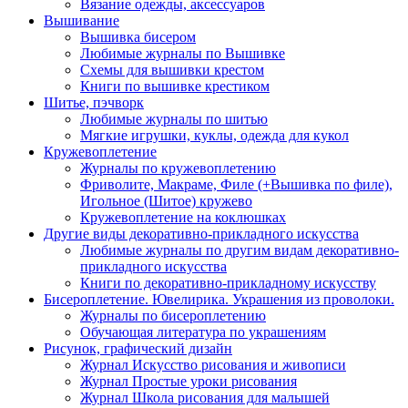
Вязание одежды, аксессуаров
Вышивание
Вышивка бисером
Любимые журналы по Вышивке
Схемы для вышивки крестом
Книги по вышивке крестиком
Шитье, пэчворк
Любимые журналы по шитью
Мягкие игрушки, куклы, одежда для кукол
Кружевоплетение
Журналы по кружевоплетению
Фриволите, Макраме, Филе (+Вышивка по филе),
Игольное (Шитое) кружево
Кружевоплетение на коклюшках
Другие виды декоративно-прикладного искусства
Любимые журналы по другим видам декоративно-
прикладного искусства
Книги по декоративно-прикладному искусству
Бисероплетение. Ювелирика. Украшения из проволоки.
Журналы по бисероплетению
Обучающая литература по украшениям
Рисунок, графический дизайн
Журнал Искусство рисования и живописи
Журнал Простые уроки рисования
Журнал Школа рисования для малышей