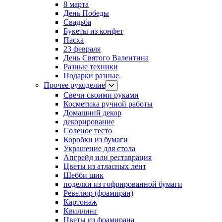
8 марта
День Победы
Свадьба
Букеты из конфет
Пасха
23 февраля
День Святого Валентина
Разные техники
Подарки разные.
Прочее рукоделие
Свечи своими руками
Косметика ручной работы
Домашний декор
декорирование
Соленое тесто
Коробки из бумаги
Украшение для стола
Апгрейд или реставрация
Цветы из атласных лент
Шебби шик
поделки из гофрированной бумаги
Ревелюр (фоамиран)
Картонаж
Квиллинг
Цветы из фоамирана