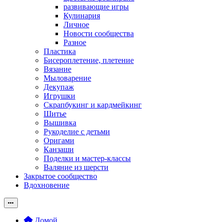
развивающие игры
Кулинария
Личное
Новости сообщества
Разное
Пластика
Бисероплетение, плетение
Вязание
Мыловарение
Декупаж
Игрушки
Скрапбукинг и кардмейкинг
Шитье
Вышивка
Рукоделие с детьми
Оригами
Канзаши
Поделки и мастер-классы
Валяние из шерсти
Закрытое сообщество
Вдохновение
Домой