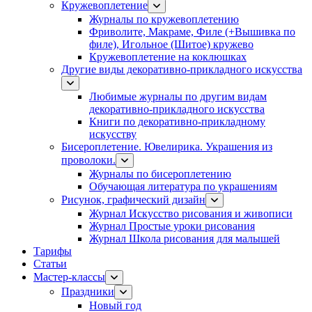
Кружевоплетение
Журналы по кружевоплетению
Фриволите, Макраме, Филе (+Вышивка по
филе), Игольное (Шитое) кружево
Кружевоплетение на коклюшках
Другие виды декоративно-прикладного искусства
Любимые журналы по другим видам
декоративно-прикладного искусства
Книги по декоративно-прикладному
искусству
Бисероплетение. Ювелирика. Украшения из
проволоки.
Журналы по бисероплетению
Обучающая литература по украшениям
Рисунок, графический дизайн
Журнал Искусство рисования и живописи
Журнал Простые уроки рисования
Журнал Школа рисования для малышей
Тарифы
Статьи
Мастер-классы
Праздники
Новый год