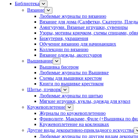
Библиотека
Вязание
Любимые журналы по вязанию
Вязание для дома (Салфетки, Скатерти, Плед
Амигуруми. Вязаные игрушки, сувениры
Узоры, мотивы крючком, схемы спицами, обвя
Бижутерия, украшения
Обучение вязанию для начинающих
Коллекции по вязанию
Вязание одежды, аксессуаров
Вышивание
Вышивка бисером
Любимые журналы по Вышивке
Схемы для вышивки крестом
Книги по вышивке крестиком
Шитье, пэчворк
Любимые журналы по шитью
Мягкие игрушки, куклы, одежда для кукол
Кружевоплетение
Журналы по кружевоплетению
Фриволите, Макраме, Филе (+Вышивка по фил
Кружевоплетение на коклюшках
Другие виды декоративно-прикладного искусства
Любимые журналы по другим видам декорати