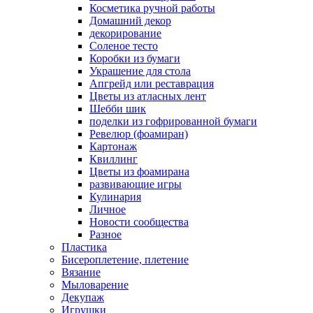
Косметика ручной работы
Домашний декор
декорирование
Соленое тесто
Коробки из бумаги
Украшение для стола
Апгрейд или реставрация
Цветы из атласных лент
Шебби шик
поделки из гофрированной бумаги
Ревелюр (фоамиран)
Картонаж
Квиллинг
Цветы из фоамирана
развивающие игры
Кулинария
Личное
Новости сообщества
Разное
Пластика
Бисероплетение, плетение
Вязание
Мыловарение
Декупаж
Игрушки