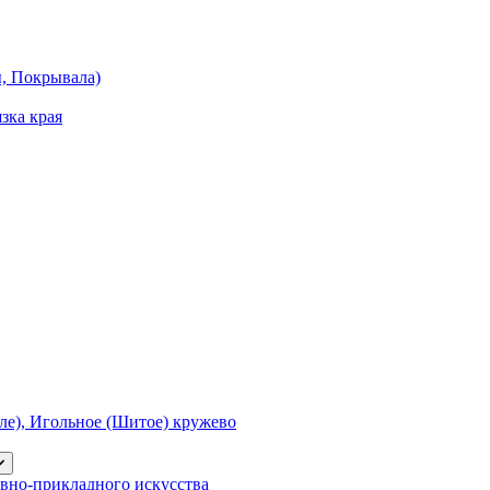
ы, Покрывала)
зка края
е), Игольное (Шитое) кружево
вно-прикладного искусства