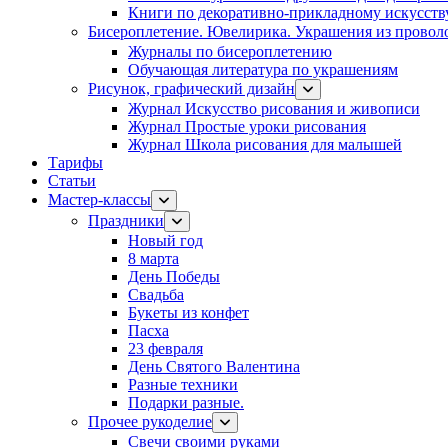
Книги по декоративно-прикладному искусств
Бисероплетение. Ювелирика. Украшения из провол
Журналы по бисероплетению
Обучающая литература по украшениям
Рисунок, графический дизайн
Журнал Искусство рисования и живописи
Журнал Простые уроки рисования
Журнал Школа рисования для малышей
Тарифы
Статьи
Мастер-классы
Праздники
Новый год
8 марта
День Победы
Свадьба
Букеты из конфет
Пасха
23 февраля
День Святого Валентина
Разные техники
Подарки разные.
Прочее рукоделие
Свечи своими руками