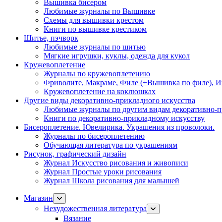
Вышивка бисером
Любимые журналы по Вышивке
Схемы для вышивки крестом
Книги по вышивке крестиком
Шитье, пэчворк
Любимые журналы по шитью
Мягкие игрушки, куклы, одежда для кукол
Кружевоплетение
Журналы по кружевоплетению
Фриволите, Макраме, Филе (+Вышивка по филе), И
Кружевоплетение на коклюшках
Другие виды декоративно-прикладного искусства
Любимые журналы по другим видам декоративно-п
Книги по декоративно-прикладному искусству
Бисероплетение. Ювелирика. Украшения из проволоки.
Журналы по бисероплетению
Обучающая литература по украшениям
Рисунок, графический дизайн
Журнал Искусство рисования и живописи
Журнал Простые уроки рисования
Журнал Школа рисования для малышей
Магазин
Нехудожественная литература
Вязание