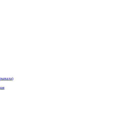
рывала)
рая