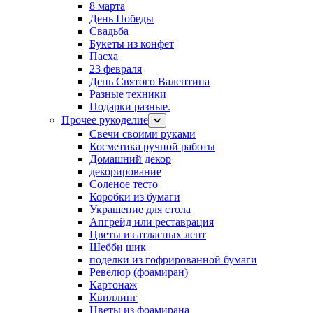
8 марта
День Победы
Свадьба
Букеты из конфет
Пасха
23 февраля
День Святого Валентина
Разные техники
Подарки разные.
Прочее рукоделие
Свечи своими руками
Косметика ручной работы
Домашний декор
декорирование
Соленое тесто
Коробки из бумаги
Украшение для стола
Апгрейд или реставрация
Цветы из атласных лент
Шебби шик
поделки из гофрированной бумаги
Ревелюр (фоамиран)
Картонаж
Квиллинг
Цветы из фоамирана