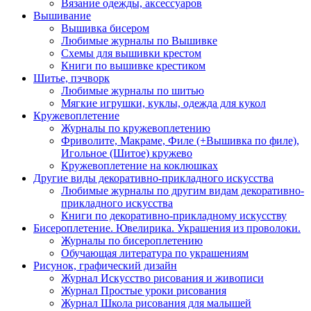
Вязание одежды, аксессуаров
Вышивание
Вышивка бисером
Любимые журналы по Вышивке
Схемы для вышивки крестом
Книги по вышивке крестиком
Шитье, пэчворк
Любимые журналы по шитью
Мягкие игрушки, куклы, одежда для кукол
Кружевоплетение
Журналы по кружевоплетению
Фриволите, Макраме, Филе (+Вышивка по филе),
Игольное (Шитое) кружево
Кружевоплетение на коклюшках
Другие виды декоративно-прикладного искусства
Любимые журналы по другим видам декоративно-
прикладного искусства
Книги по декоративно-прикладному искусству
Бисероплетение. Ювелирика. Украшения из проволоки.
Журналы по бисероплетению
Обучающая литература по украшениям
Рисунок, графический дизайн
Журнал Искусство рисования и живописи
Журнал Простые уроки рисования
Журнал Школа рисования для малышей