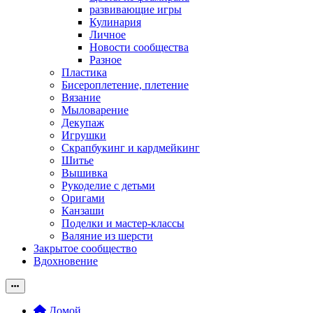
развивающие игры
Кулинария
Личное
Новости сообщества
Разное
Пластика
Бисероплетение, плетение
Вязание
Мыловарение
Декупаж
Игрушки
Скрапбукинг и кардмейкинг
Шитье
Вышивка
Рукоделие с детьми
Оригами
Канзаши
Поделки и мастер-классы
Валяние из шерсти
Закрытое сообщество
Вдохновение
Домой