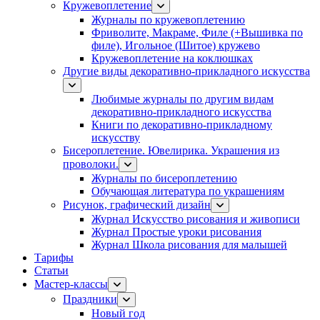
Кружевоплетение
Журналы по кружевоплетению
Фриволите, Макраме, Филе (+Вышивка по
филе), Игольное (Шитое) кружево
Кружевоплетение на коклюшках
Другие виды декоративно-прикладного искусства
Любимые журналы по другим видам
декоративно-прикладного искусства
Книги по декоративно-прикладному
искусству
Бисероплетение. Ювелирика. Украшения из
проволоки.
Журналы по бисероплетению
Обучающая литература по украшениям
Рисунок, графический дизайн
Журнал Искусство рисования и живописи
Журнал Простые уроки рисования
Журнал Школа рисования для малышей
Тарифы
Статьи
Мастер-классы
Праздники
Новый год