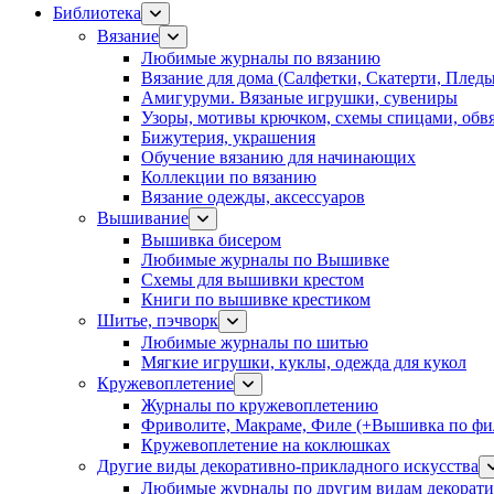
Библиотека
Вязание
Любимые журналы по вязанию
Вязание для дома (Салфетки, Скатерти, Плед
Амигуруми. Вязаные игрушки, сувениры
Узоры, мотивы крючком, схемы спицами, обвя
Бижутерия, украшения
Обучение вязанию для начинающих
Коллекции по вязанию
Вязание одежды, аксессуаров
Вышивание
Вышивка бисером
Любимые журналы по Вышивке
Схемы для вышивки крестом
Книги по вышивке крестиком
Шитье, пэчворк
Любимые журналы по шитью
Мягкие игрушки, куклы, одежда для кукол
Кружевоплетение
Журналы по кружевоплетению
Фриволите, Макраме, Филе (+Вышивка по фил
Кружевоплетение на коклюшках
Другие виды декоративно-прикладного искусства
Любимые журналы по другим видам декорати