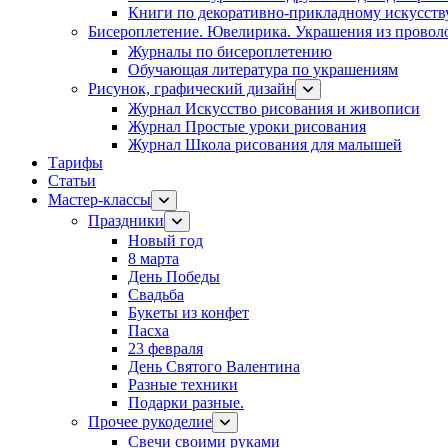
Книги по декоративно-прикладному искусств
Бисероплетение. Ювелирика. Украшения из провол
Журналы по бисероплетению
Обучающая литература по украшениям
Рисунок, графический дизайн
Журнал Искусство рисования и живописи
Журнал Простые уроки рисования
Журнал Школа рисования для малышей
Тарифы
Статьи
Мастер-классы
Праздники
Новый год
8 марта
День Победы
Свадьба
Букеты из конфет
Пасха
23 февраля
День Святого Валентина
Разные техники
Подарки разные.
Прочее рукоделие
Свечи своими руками