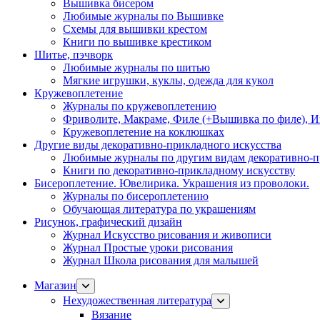
Вышивка бисером
Любимые журналы по Вышивке
Схемы для вышивки крестом
Книги по вышивке крестиком
Шитье, пэчворк
Любимые журналы по шитью
Мягкие игрушки, куклы, одежда для кукол
Кружевоплетение
Журналы по кружевоплетению
Фриволите, Макраме, Филе (+Вышивка по филе), И
Кружевоплетение на коклюшках
Другие виды декоративно-прикладного искусства
Любимые журналы по другим видам декоративно-п
Книги по декоративно-прикладному искусству
Бисероплетение. Ювелирика. Украшения из проволоки.
Журналы по бисероплетению
Обучающая литература по украшениям
Рисунок, графический дизайн
Журнал Искусство рисования и живописи
Журнал Простые уроки рисования
Журнал Школа рисования для малышей
Магазин
Нехудожественная литература
Вязание