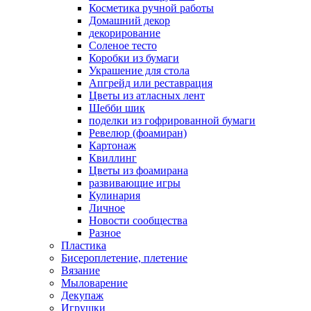
Косметика ручной работы
Домашний декор
декорирование
Соленое тесто
Коробки из бумаги
Украшение для стола
Апгрейд или реставрация
Цветы из атласных лент
Шебби шик
поделки из гофрированной бумаги
Ревелюр (фоамиран)
Картонаж
Квиллинг
Цветы из фоамирана
развивающие игры
Кулинария
Личное
Новости сообщества
Разное
Пластика
Бисероплетение, плетение
Вязание
Мыловарение
Декупаж
Игрушки