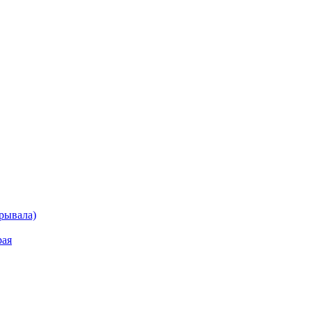
рывала)
рая