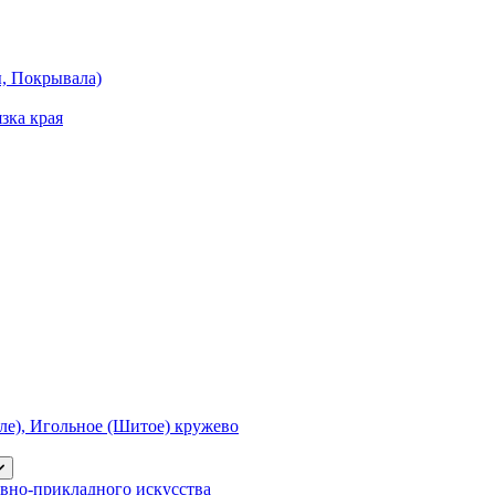
ы, Покрывала)
зка края
е), Игольное (Шитое) кружево
вно-прикладного искусства