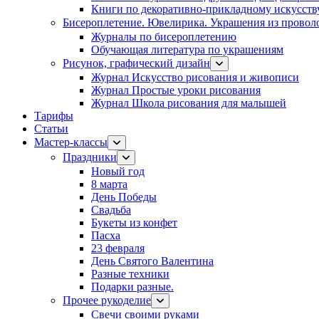
Книги по декоративно-прикладному искусств
Бисероплетение. Ювелирика. Украшения из провол
Журналы по бисероплетению
Обучающая литература по украшениям
Рисунок, графический дизайн
Журнал Искусство рисования и живописи
Журнал Простые уроки рисования
Журнал Школа рисования для малышей
Тарифы
Статьи
Мастер-классы
Праздники
Новый год
8 марта
День Победы
Свадьба
Букеты из конфет
Пасха
23 февраля
День Святого Валентина
Разные техники
Подарки разные.
Прочее рукоделие
Свечи своими руками