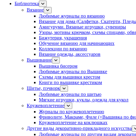
Библиотека
Вязание
Любимые журналы по вязанию
Вязание для дома (Салфетки, Скатерти, Плед
Амигуруми. Вязаные игрушки, сувениры
Узоры, мотивы крючком, схемы спицами, обвя
Бижутерия, украшения
Обучение вязанию для начинающих
Коллекции по вязанию
Вязание одежды, аксессуаров
Вышивание
Вышивка бисером
Любимые журналы по Вышивке
Схемы для вышивки крестом
Книги по вышивке крестиком
Шитье, пэчворк
Любимые журналы по шитью
Мягкие игрушки, куклы, одежда для кукол
Кружевоплетение
Журналы по кружевоплетению
Фриволите, Макраме, Филе (+Вышивка по фил
Кружевоплетение на коклюшках
Другие виды декоративно-прикладного искусства
Любимые журналы по другим видам декорати