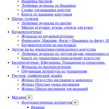
Вышивка бисером
Любимые журналы по Вышивке
Схемы для вышивки крестом
Книги по вышивке крестиком
Шитье, пэчворк
Любимые журналы по шитью
Мягкие игрушки, куклы, одежда для кукол
Кружевоплетение
Журналы по кружевоплетению
Фриволите, Макраме, Филе (+Вышивка по филе), И
Кружевоплетение на коклюшках
Другие виды декоративно-прикладного искусства
Любимые журналы по другим видам декоративно-п
Книги по декоративно-прикладному искусству
Бисероплетение. Ювелирика. Украшения из проволоки.
Журналы по бисероплетению
Обучающая литература по украшениям
Рисунок, графический дизайн
Журнал Искусство рисования и живописи
Журнал Простые уроки рисования
Журнал Школа рисования для малышей
Магазин
Нехудожественная литература
Вязание