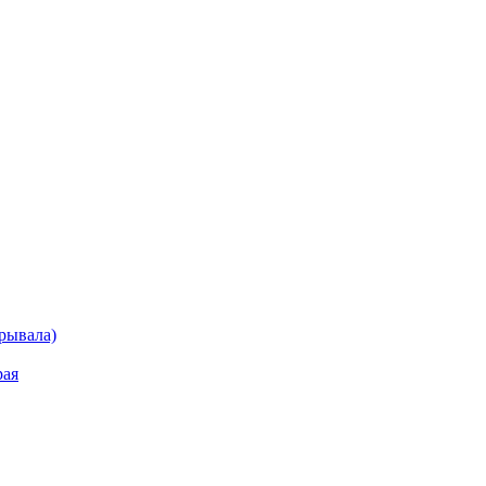
рывала)
рая