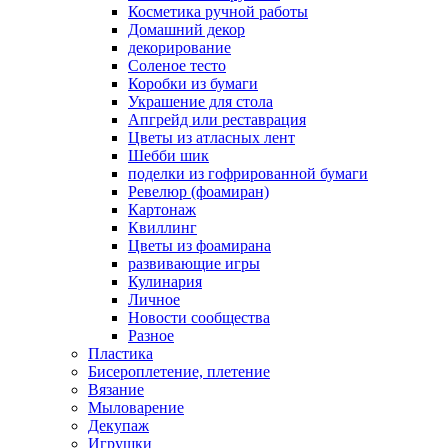
Косметика ручной работы
Домашний декор
декорирование
Соленое тесто
Коробки из бумаги
Украшение для стола
Апгрейд или реставрация
Цветы из атласных лент
Шебби шик
поделки из гофрированной бумаги
Ревелюр (фоамиран)
Картонаж
Квиллинг
Цветы из фоамирана
развивающие игры
Кулинария
Личное
Новости сообщества
Разное
Пластика
Бисероплетение, плетение
Вязание
Мыловарение
Декупаж
Игрушки