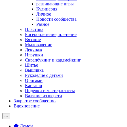
развивающие игры
Кулинария
Личное
Новости сообщества
Разное
Пластика
Бисероплетение, плетение
Вязание
Мыловарение
Декупаж
Игрушки
Скрапбукинг и кардмейкинг
Шитье
Вышивка
Рукоделие с детьми
Оригами
Канзаши
Поделки и мастер-классы
Валяние из шерсти
Закрытое сообщество
Вдохновение
Домой