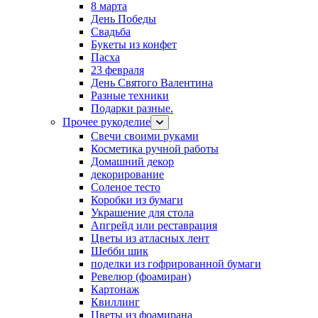
8 марта
День Победы
Свадьба
Букеты из конфет
Пасха
23 февраля
День Святого Валентина
Разные техники
Подарки разные.
Прочее рукоделие
Свечи своими руками
Косметика ручной работы
Домашний декор
декорирование
Соленое тесто
Коробки из бумаги
Украшение для стола
Апгрейд или реставрация
Цветы из атласных лент
Шебби шик
поделки из гофрированной бумаги
Ревелюр (фоамиран)
Картонаж
Квиллинг
Цветы из фоамирана