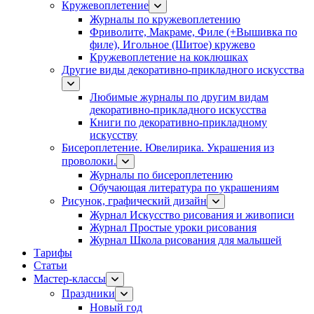
Кружевоплетение
Журналы по кружевоплетению
Фриволите, Макраме, Филе (+Вышивка по
филе), Игольное (Шитое) кружево
Кружевоплетение на коклюшках
Другие виды декоративно-прикладного искусства
Любимые журналы по другим видам
декоративно-прикладного искусства
Книги по декоративно-прикладному
искусству
Бисероплетение. Ювелирика. Украшения из
проволоки.
Журналы по бисероплетению
Обучающая литература по украшениям
Рисунок, графический дизайн
Журнал Искусство рисования и живописи
Журнал Простые уроки рисования
Журнал Школа рисования для малышей
Тарифы
Статьи
Мастер-классы
Праздники
Новый год