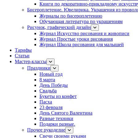
Книги по декоративно-прикладному искусств
Бисероплетение. Ювелирика. Украшения из провол
Журналы по бисероплетению
Обучающая литература по украшениям
Рисунок, графический дизайн
Журнал Искусство рисования и живописи
Журнал Простые уроки рисования
Журнал Школа рисования для малышей
Тарифы
Статьи
Мастер-классы
Праздники
Новый год
8 марта
День Победы
Свадьба
Букеты из конфет
Пасха
23 февраля
День Святого Валентина
Разные техники
Подарки разные.
Прочее рукоделие
Свечи своими руками