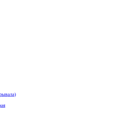
рывала)
рая