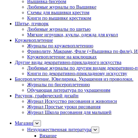
Вышивка бисером
Любимые журналы по Вышивке
Схемы для вышивки крестом
Книги по вышивке крестиком
Шитье, пэчворк
Любимые журналы по шитью
Мягкие игрушки, куклы, одежда для кукол
Кружевоплетение
Журналы по кружевоплетению
Фриволите, Макраме, Филе (+Вышивка по филе), И
Кружевоплетение на коклюшках
Другие виды декоративно-прикладного искусства
Любимые журналы по другим видам декоративно-п
Книги по декоративно-прикладному искусству
Бисероплетение. Ювелирика. Украшения из проволоки.
Журналы по бисероплетению
Обучающая литература по украшениям
Рисунок, графический дизайн
Журнал Искусство рисования и живописи
Журнал Простые уроки рисования
Журнал Школа рисования для малышей
Магазин
Нехудожественная литература
Вязание