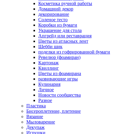
Косметика ручной работы
Домашний декор
декорирование
Соленое тесто
Коробки из бумаги
Украшение для стола
Апгрейд или реставрация
Цветы из атласных лент
Шебби шик
поделки из гофрированной бумаги
Ревелюр (фоамиран)
Картонаж
Квиллинг
Цветы из фоамирана
развивающие игры
Кулинария
Личное
Новости сообщества
Разное
Пластика
Бисероплетение, плетение
Вязание
Мыловарение
Декупаж
Игрушки