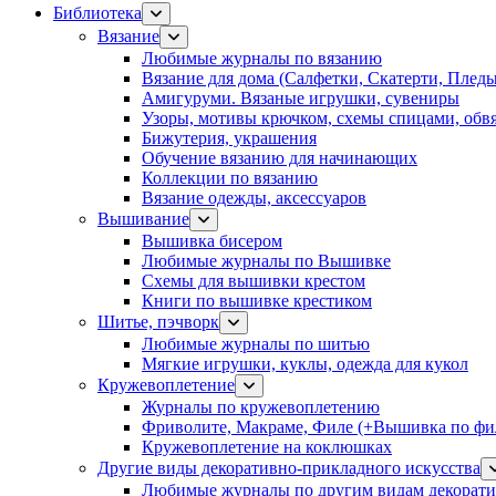
Библиотека
Вязание
Любимые журналы по вязанию
Вязание для дома (Салфетки, Скатерти, Плед
Амигуруми. Вязаные игрушки, сувениры
Узоры, мотивы крючком, схемы спицами, обвя
Бижутерия, украшения
Обучение вязанию для начинающих
Коллекции по вязанию
Вязание одежды, аксессуаров
Вышивание
Вышивка бисером
Любимые журналы по Вышивке
Схемы для вышивки крестом
Книги по вышивке крестиком
Шитье, пэчворк
Любимые журналы по шитью
Мягкие игрушки, куклы, одежда для кукол
Кружевоплетение
Журналы по кружевоплетению
Фриволите, Макраме, Филе (+Вышивка по фил
Кружевоплетение на коклюшках
Другие виды декоративно-прикладного искусства
Любимые журналы по другим видам декорати