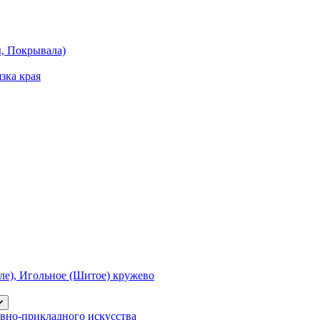
ы, Покрывала)
зка края
е), Игольное (Шитое) кружево
вно-прикладного искусства