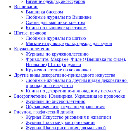
Вязание одежды, аксессуаров
Вышивание
Вышивка бисером
Любимые журналы по Вышивке
Схемы для вышивки крестом
Книги по вышивке крестиком
Шитье, пэчворк
Любимые журналы по шитью
Мягкие игрушки, куклы, одежда для кукол
Кружевоплетение
Журналы по кружевоплетению
Фриволите, Макраме, Филе (+Вышивка по филе),
Игольное (Шитое) кружево
Кружевоплетение на коклюшках
Другие виды декоративно-прикладного искусства
Любимые журналы по другим видам декоративно-
прикладного искусства
Книги по декоративно-прикладному искусству
Бисероплетение. Ювелирика. Украшения из проволоки.
Журналы по бисероплетению
Обучающая литература по украшениям
Рисунок, графический дизайн
Журнал Искусство рисования и живописи
Журнал Простые уроки рисования
Журнал Школа рисования для малышей