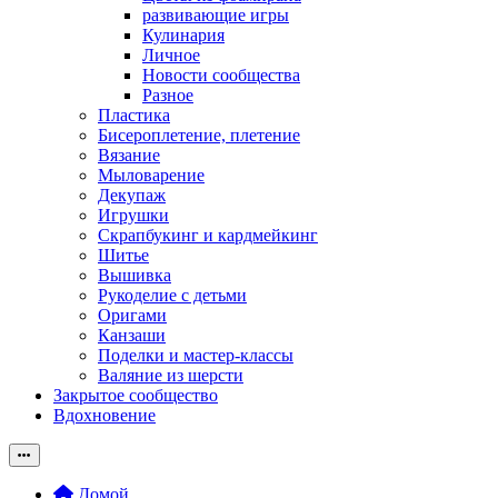
развивающие игры
Кулинария
Личное
Новости сообщества
Разное
Пластика
Бисероплетение, плетение
Вязание
Мыловарение
Декупаж
Игрушки
Скрапбукинг и кардмейкинг
Шитье
Вышивка
Рукоделие с детьми
Оригами
Канзаши
Поделки и мастер-классы
Валяние из шерсти
Закрытое сообщество
Вдохновение
Домой