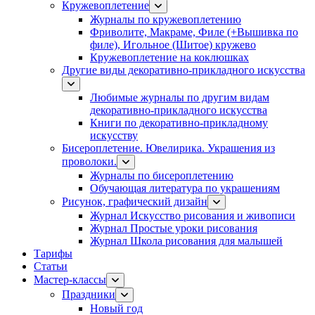
Кружевоплетение
Журналы по кружевоплетению
Фриволите, Макраме, Филе (+Вышивка по
филе), Игольное (Шитое) кружево
Кружевоплетение на коклюшках
Другие виды декоративно-прикладного искусства
Любимые журналы по другим видам
декоративно-прикладного искусства
Книги по декоративно-прикладному
искусству
Бисероплетение. Ювелирика. Украшения из
проволоки.
Журналы по бисероплетению
Обучающая литература по украшениям
Рисунок, графический дизайн
Журнал Искусство рисования и живописи
Журнал Простые уроки рисования
Журнал Школа рисования для малышей
Тарифы
Статьи
Мастер-классы
Праздники
Новый год