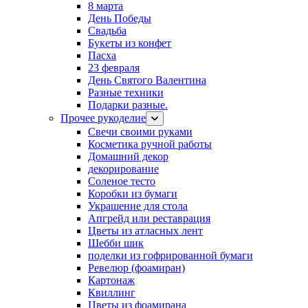
8 марта
День Победы
Свадьба
Букеты из конфет
Пасха
23 февраля
День Святого Валентина
Разные техники
Подарки разные.
Прочее рукоделие
Свечи своими руками
Косметика ручной работы
Домашний декор
декорирование
Соленое тесто
Коробки из бумаги
Украшение для стола
Апгрейд или реставрация
Цветы из атласных лент
Шебби шик
поделки из гофрированной бумаги
Ревелюр (фоамиран)
Картонаж
Квиллинг
Цветы из фоамирана