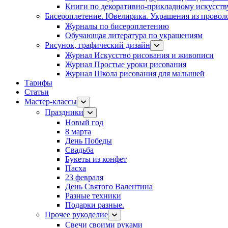
Книги по декоративно-прикладному искусств
Бисероплетение. Ювелирика. Украшения из провол
Журналы по бисероплетению
Обучающая литература по украшениям
Рисунок, графический дизайн
Журнал Искусство рисования и живописи
Журнал Простые уроки рисования
Журнал Школа рисования для малышей
Тарифы
Статьи
Мастер-классы
Праздники
Новый год
8 марта
День Победы
Свадьба
Букеты из конфет
Пасха
23 февраля
День Святого Валентина
Разные техники
Подарки разные.
Прочее рукоделие
Свечи своими руками