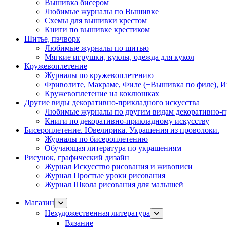
Вышивка бисером
Любимые журналы по Вышивке
Схемы для вышивки крестом
Книги по вышивке крестиком
Шитье, пэчворк
Любимые журналы по шитью
Мягкие игрушки, куклы, одежда для кукол
Кружевоплетение
Журналы по кружевоплетению
Фриволите, Макраме, Филе (+Вышивка по филе), И
Кружевоплетение на коклюшках
Другие виды декоративно-прикладного искусства
Любимые журналы по другим видам декоративно-п
Книги по декоративно-прикладному искусству
Бисероплетение. Ювелирика. Украшения из проволоки.
Журналы по бисероплетению
Обучающая литература по украшениям
Рисунок, графический дизайн
Журнал Искусство рисования и живописи
Журнал Простые уроки рисования
Журнал Школа рисования для малышей
Магазин
Нехудожественная литература
Вязание