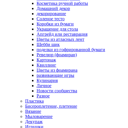
Косметика ручной работы
Домашний декор
декорирование
Соленое тесто
Коробки из бумаги
Украшение для стола
Апгрейд или реставрация
Цветы из атласных лент
Шебби шик
поделки из гофрированной бумаги
Ревелюр (фоамиран)
Картонаж
Квиллинг
Цветы из фоамирана
развивающие игры
Кулинария
Личное
Новости сообщества
Разное
Пластика
Бисероплетение, плетение
Вязание
Мыловарение
Декупаж
Игрушки