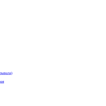
рывала)
рая