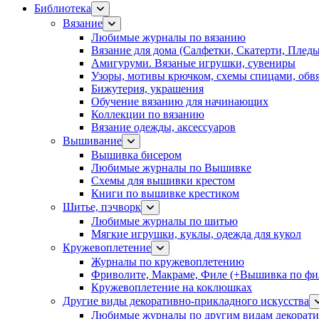
Библиотека
Вязание
Любимые журналы по вязанию
Вязание для дома (Салфетки, Скатерти, Плед
Амигуруми. Вязаные игрушки, сувениры
Узоры, мотивы крючком, схемы спицами, обвя
Бижутерия, украшения
Обучение вязанию для начинающих
Коллекции по вязанию
Вязание одежды, аксессуаров
Вышивание
Вышивка бисером
Любимые журналы по Вышивке
Схемы для вышивки крестом
Книги по вышивке крестиком
Шитье, пэчворк
Любимые журналы по шитью
Мягкие игрушки, куклы, одежда для кукол
Кружевоплетение
Журналы по кружевоплетению
Фриволите, Макраме, Филе (+Вышивка по фил
Кружевоплетение на коклюшках
Другие виды декоративно-прикладного искусства
Любимые журналы по другим видам декорати