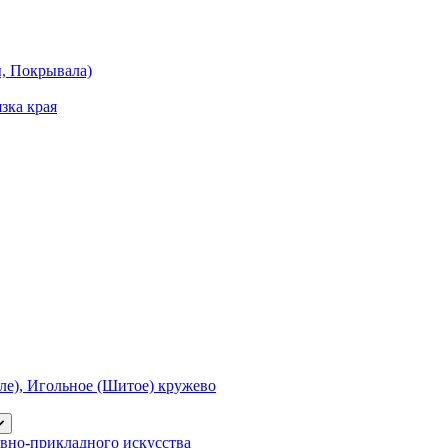
ы, Покрывала)
зка края
е), Игольное (Шитое) кружево
вно-прикладного искусства