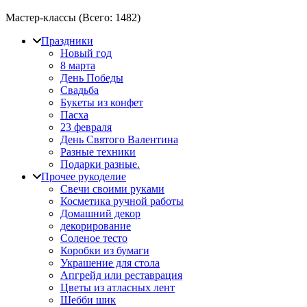
Мастер-классы (Всего:
1482
)
Праздники
Новый год
8 марта
День Победы
Свадьба
Букеты из конфет
Пасха
23 февраля
День Святого Валентина
Разные техники
Подарки разные.
Прочее рукоделие
Свечи своими руками
Косметика ручной работы
Домашний декор
декорирование
Соленое тесто
Коробки из бумаги
Украшение для стола
Апгрейд или реставрация
Цветы из атласных лент
Шебби шик