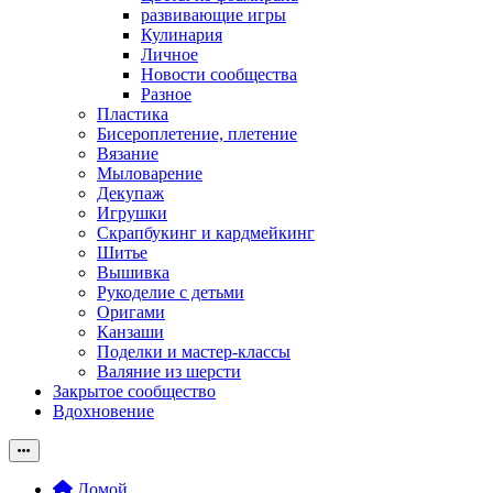
развивающие игры
Кулинария
Личное
Новости сообщества
Разное
Пластика
Бисероплетение, плетение
Вязание
Мыловарение
Декупаж
Игрушки
Скрапбукинг и кардмейкинг
Шитье
Вышивка
Рукоделие с детьми
Оригами
Канзаши
Поделки и мастер-классы
Валяние из шерсти
Закрытое сообщество
Вдохновение
Домой