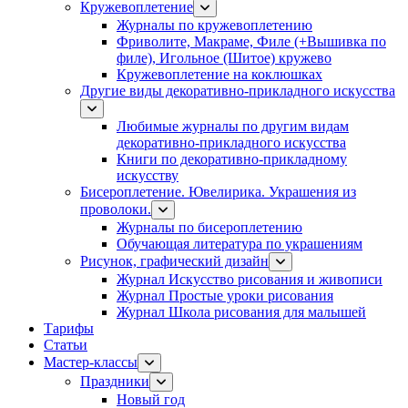
Кружевоплетение
Журналы по кружевоплетению
Фриволите, Макраме, Филе (+Вышивка по
филе), Игольное (Шитое) кружево
Кружевоплетение на коклюшках
Другие виды декоративно-прикладного искусства
Любимые журналы по другим видам
декоративно-прикладного искусства
Книги по декоративно-прикладному
искусству
Бисероплетение. Ювелирика. Украшения из
проволоки.
Журналы по бисероплетению
Обучающая литература по украшениям
Рисунок, графический дизайн
Журнал Искусство рисования и живописи
Журнал Простые уроки рисования
Журнал Школа рисования для малышей
Тарифы
Статьи
Мастер-классы
Праздники
Новый год