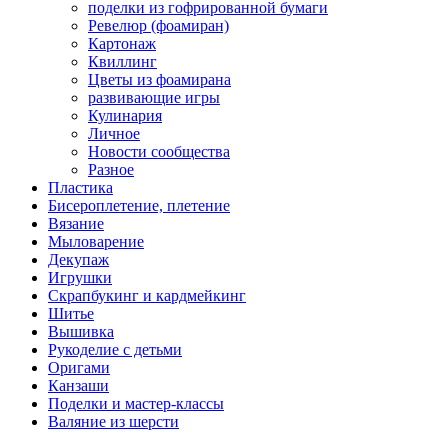
поделки из гофрированной бумаги
Ревелюр (фоамиран)
Картонаж
Квиллинг
Цветы из фоамирана
развивающие игры
Кулинария
Личное
Новости сообщества
Разное
Пластика
Бисероплетение, плетение
Вязание
Мыловарение
Декупаж
Игрушки
Скрапбукинг и кардмейкинг
Шитье
Вышивка
Рукоделие с детьми
Оригами
Канзаши
Поделки и мастер-классы
Валяние из шерсти