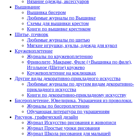
Вязание одежды, аксессуаров
Вышивание
Вышивка бисером
Любимые журналы по Вышивке
Схемы для вышивки крестом
Книги по вышивке крестиком
Шитье, пэчворк
Любимые журналы по шитью
Мягкие игрушки, куклы, одежда для кукол
Кружевоплетение
Журналы по кружевоплетению
Фриволите, Макраме, Филе (+Вышивка по филе),
Игольное (Шитое) кружево
Кружевоплетение на коклюшках
Другие виды декоративно-прикладного искусства
Любимые журналы по другим видам декоративно-
прикладного искусства
Книги по декоративно-прикладному искусству
Бисероплетение. Ювелирика. Украшения из проволоки.
Журналы по бисероплетению
Обучающая литература по украшениям
Рисунок, графический дизайн
Журнал Искусство рисования и живописи
Журнал Простые уроки рисования
Журнал Школа рисования для малышей