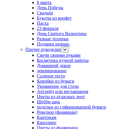
8 марта
День Победы
Свадьба
Букеты из конфет
Пасха
23 февраля
День Святого Валентина
Разные техники
Подарки разные.
Прочее рукоделие
Свечи своими руками
Косметика ручной работы
Домашний декор
декорирование
Соленое тесто
Коробки из бумаги
Украшение для стола
Апгрейд или реставрация
Цветы из атласных лент
Шебби шик
поделки из гофрированной бумаги
Ревелюр (фоамиран)
Картонаж
Квиллинг
Цветы из фоамирана