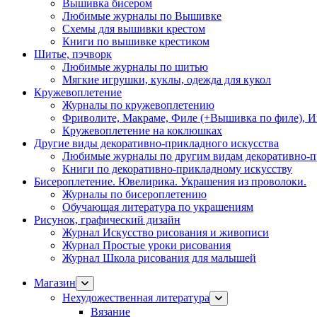
Вышивка бисером
Любимые журналы по Вышивке
Схемы для вышивки крестом
Книги по вышивке крестиком
Шитье, пэчворк
Любимые журналы по шитью
Мягкие игрушки, куклы, одежда для кукол
Кружевоплетение
Журналы по кружевоплетению
Фриволите, Макраме, Филе (+Вышивка по филе), И
Кружевоплетение на коклюшках
Другие виды декоративно-прикладного искусства
Любимые журналы по другим видам декоративно-п
Книги по декоративно-прикладному искусству
Бисероплетение. Ювелирика. Украшения из проволоки.
Журналы по бисероплетению
Обучающая литература по украшениям
Рисунок, графический дизайн
Журнал Искусство рисования и живописи
Журнал Простые уроки рисования
Журнал Школа рисования для малышей
Магазин
Нехудожественная литература
Вязание