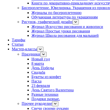
Книги по декоративно-прикладному искусств
Бисероплетение. Ювелирика. Украшения из провол
Журналы по бисероплетению
Обучающая литература по украшениям
Рисунок, графический дизайн
Журнал Искусство рисования и живописи
Журнал Простые уроки рисования
Журнал Школа рисования для малышей
Тарифы
Статьи
Мастер-классы
Праздники
Новый год
8 марта
День Победы
Свадьба
Букеты из конфет
Пасха
23 февраля
День Святого Валентина
Разные техники
Подарки разные.
Прочее рукоделие
Свечи своими руками