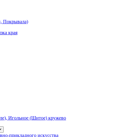
ы, Покрывала)
зка края
е), Игольное (Шитое) кружево
вно-прикладного искусства