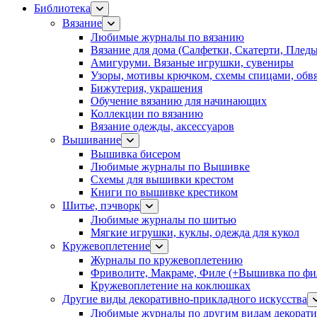
Библиотека
Вязание
Любимые журналы по вязанию
Вязание для дома (Салфетки, Скатерти, Плед
Амигуруми. Вязаные игрушки, сувениры
Узоры, мотивы крючком, схемы спицами, обвя
Бижутерия, украшения
Обучение вязанию для начинающих
Коллекции по вязанию
Вязание одежды, аксессуаров
Вышивание
Вышивка бисером
Любимые журналы по Вышивке
Схемы для вышивки крестом
Книги по вышивке крестиком
Шитье, пэчворк
Любимые журналы по шитью
Мягкие игрушки, куклы, одежда для кукол
Кружевоплетение
Журналы по кружевоплетению
Фриволите, Макраме, Филе (+Вышивка по фил
Кружевоплетение на коклюшках
Другие виды декоративно-прикладного искусства
Любимые журналы по другим видам декорати