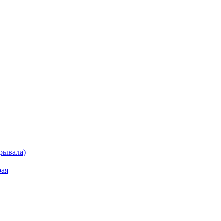
рывала)
рая