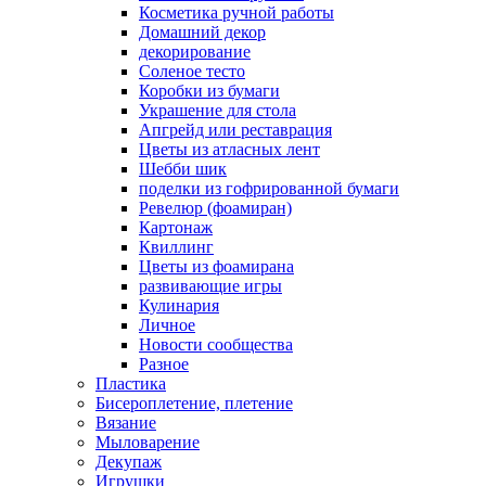
Косметика ручной работы
Домашний декор
декорирование
Соленое тесто
Коробки из бумаги
Украшение для стола
Апгрейд или реставрация
Цветы из атласных лент
Шебби шик
поделки из гофрированной бумаги
Ревелюр (фоамиран)
Картонаж
Квиллинг
Цветы из фоамирана
развивающие игры
Кулинария
Личное
Новости сообщества
Разное
Пластика
Бисероплетение, плетение
Вязание
Мыловарение
Декупаж
Игрушки