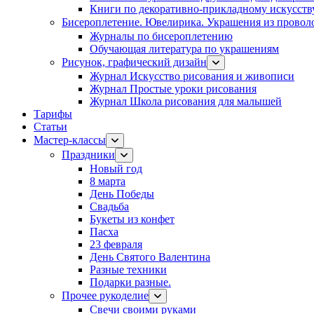
Книги по декоративно-прикладному искусств
Бисероплетение. Ювелирика. Украшения из провол
Журналы по бисероплетению
Обучающая литература по украшениям
Рисунок, графический дизайн
Журнал Искусство рисования и живописи
Журнал Простые уроки рисования
Журнал Школа рисования для малышей
Тарифы
Статьи
Мастер-классы
Праздники
Новый год
8 марта
День Победы
Свадьба
Букеты из конфет
Пасха
23 февраля
День Святого Валентина
Разные техники
Подарки разные.
Прочее рукоделие
Свечи своими руками