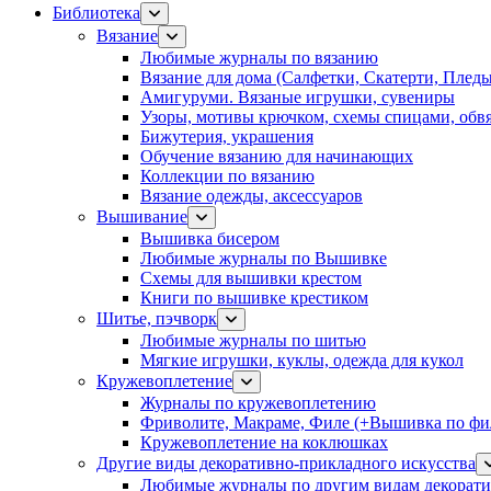
Библиотека
Вязание
Любимые журналы по вязанию
Вязание для дома (Салфетки, Скатерти, Плед
Амигуруми. Вязаные игрушки, сувениры
Узоры, мотивы крючком, схемы спицами, обвя
Бижутерия, украшения
Обучение вязанию для начинающих
Коллекции по вязанию
Вязание одежды, аксессуаров
Вышивание
Вышивка бисером
Любимые журналы по Вышивке
Схемы для вышивки крестом
Книги по вышивке крестиком
Шитье, пэчворк
Любимые журналы по шитью
Мягкие игрушки, куклы, одежда для кукол
Кружевоплетение
Журналы по кружевоплетению
Фриволите, Макраме, Филе (+Вышивка по фил
Кружевоплетение на коклюшках
Другие виды декоративно-прикладного искусства
Любимые журналы по другим видам декорати