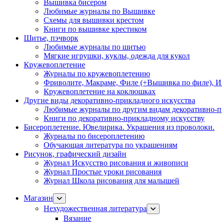
Вышивка бисером
Любимые журналы по Вышивке
Схемы для вышивки крестом
Книги по вышивке крестиком
Шитье, пэчворк
Любимые журналы по шитью
Мягкие игрушки, куклы, одежда для кукол
Кружевоплетение
Журналы по кружевоплетению
Фриволите, Макраме, Филе (+Вышивка по филе), И
Кружевоплетение на коклюшках
Другие виды декоративно-прикладного искусства
Любимые журналы по другим видам декоративно-п
Книги по декоративно-прикладному искусству
Бисероплетение. Ювелирика. Украшения из проволоки.
Журналы по бисероплетению
Обучающая литература по украшениям
Рисунок, графический дизайн
Журнал Искусство рисования и живописи
Журнал Простые уроки рисования
Журнал Школа рисования для малышей
Магазин
Нехудожественная литература
Вязание