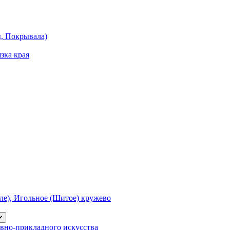
ы, Покрывала)
зка края
е), Игольное (Шитое) кружево
вно-прикладного искусства