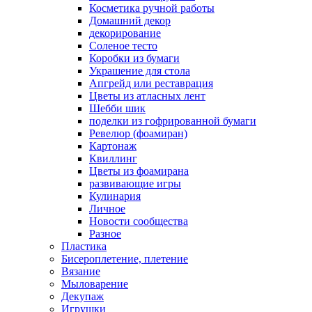
Косметика ручной работы
Домашний декор
декорирование
Соленое тесто
Коробки из бумаги
Украшение для стола
Апгрейд или реставрация
Цветы из атласных лент
Шебби шик
поделки из гофрированной бумаги
Ревелюр (фоамиран)
Картонаж
Квиллинг
Цветы из фоамирана
развивающие игры
Кулинария
Личное
Новости сообщества
Разное
Пластика
Бисероплетение, плетение
Вязание
Мыловарение
Декупаж
Игрушки