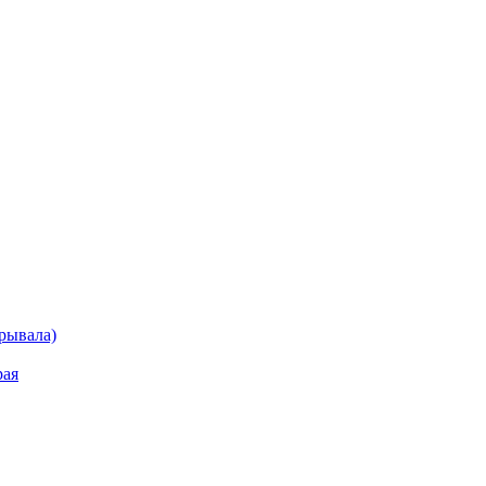
рывала)
рая