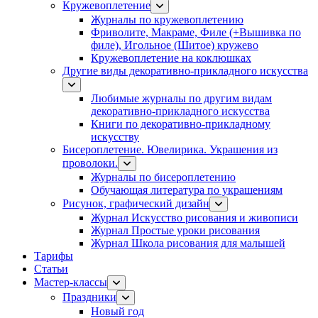
Кружевоплетение
Журналы по кружевоплетению
Фриволите, Макраме, Филе (+Вышивка по
филе), Игольное (Шитое) кружево
Кружевоплетение на коклюшках
Другие виды декоративно-прикладного искусства
Любимые журналы по другим видам
декоративно-прикладного искусства
Книги по декоративно-прикладному
искусству
Бисероплетение. Ювелирика. Украшения из
проволоки.
Журналы по бисероплетению
Обучающая литература по украшениям
Рисунок, графический дизайн
Журнал Искусство рисования и живописи
Журнал Простые уроки рисования
Журнал Школа рисования для малышей
Тарифы
Статьи
Мастер-классы
Праздники
Новый год