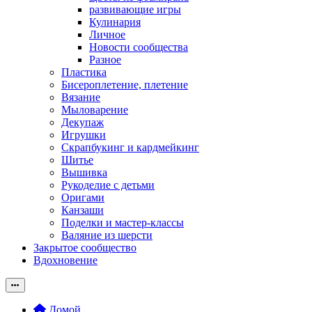
развивающие игры
Кулинария
Личное
Новости сообщества
Разное
Пластика
Бисероплетение, плетение
Вязание
Мыловарение
Декупаж
Игрушки
Скрапбукинг и кардмейкинг
Шитье
Вышивка
Рукоделие с детьми
Оригами
Канзаши
Поделки и мастер-классы
Валяние из шерсти
Закрытое сообщество
Вдохновение
Домой