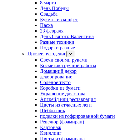
8 марта
День Победы
Свадьба
Букеты из конфет
Пасха
23 февраля
День Святого Валентина
Разные техники
Подарки разные.
Прочее рукоделие
Свечи своими руками
Косметика ручной работы
Домашний декор
декорирование
Соленое тесто
Коробки из бумаги
Украшение для стола
Апгрейд или реставрация
Цветы из атласных лент
Шебби шик
поделки из гофрированной бумаги
Ревелюр (фоамиран)
Картонаж
Квиллинг
Цветы из фоамирана