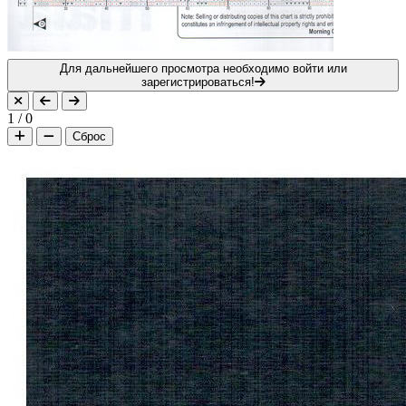
Для дальнейшего просмотра необходимо войти или
зарегистрироваться!
1
/
0
Сброс