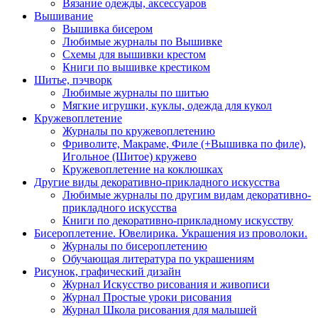
Вязание одежды, аксессуаров
Вышивание
Вышивка бисером
Любимые журналы по Вышивке
Схемы для вышивки крестом
Книги по вышивке крестиком
Шитье, пэчворк
Любимые журналы по шитью
Мягкие игрушки, куклы, одежда для кукол
Кружевоплетение
Журналы по кружевоплетению
Фриволите, Макраме, Филе (+Вышивка по филе),
Игольное (Шитое) кружево
Кружевоплетение на коклюшках
Другие виды декоративно-прикладного искусства
Любимые журналы по другим видам декоративно-
прикладного искусства
Книги по декоративно-прикладному искусству
Бисероплетение. Ювелирика. Украшения из проволоки.
Журналы по бисероплетению
Обучающая литература по украшениям
Рисунок, графический дизайн
Журнал Искусство рисования и живописи
Журнал Простые уроки рисования
Журнал Школа рисования для малышей