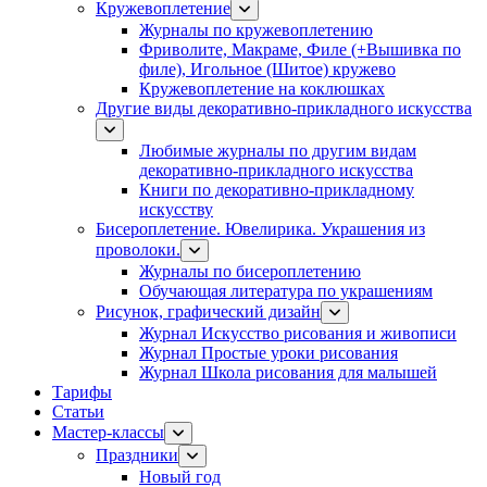
Кружевоплетение
Журналы по кружевоплетению
Фриволите, Макраме, Филе (+Вышивка по
филе), Игольное (Шитое) кружево
Кружевоплетение на коклюшках
Другие виды декоративно-прикладного искусства
Любимые журналы по другим видам
декоративно-прикладного искусства
Книги по декоративно-прикладному
искусству
Бисероплетение. Ювелирика. Украшения из
проволоки.
Журналы по бисероплетению
Обучающая литература по украшениям
Рисунок, графический дизайн
Журнал Искусство рисования и живописи
Журнал Простые уроки рисования
Журнал Школа рисования для малышей
Тарифы
Статьи
Мастер-классы
Праздники
Новый год