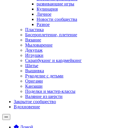
развивающие игры
Кулинария
Личное
Новости сообщества
Разное
Пластика
Бисероплетение, плетение
Вязание
Мыловарение
Декупаж
Игрушки
Скрапбукинг и кардмейкинг
Шитье
Вышивка
Рукоделие с детьми
Оригами
Канзаши
Поделки и мастер-классы
Валяние из шерсти
Закрытое сообщество
Вдохновение
Домой