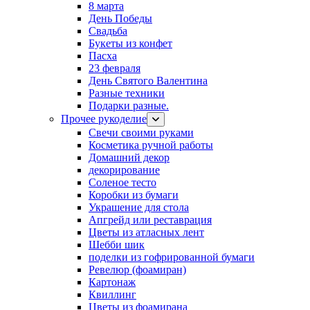
8 марта
День Победы
Свадьба
Букеты из конфет
Пасха
23 февраля
День Святого Валентина
Разные техники
Подарки разные.
Прочее рукоделие
Свечи своими руками
Косметика ручной работы
Домашний декор
декорирование
Соленое тесто
Коробки из бумаги
Украшение для стола
Апгрейд или реставрация
Цветы из атласных лент
Шебби шик
поделки из гофрированной бумаги
Ревелюр (фоамиран)
Картонаж
Квиллинг
Цветы из фоамирана