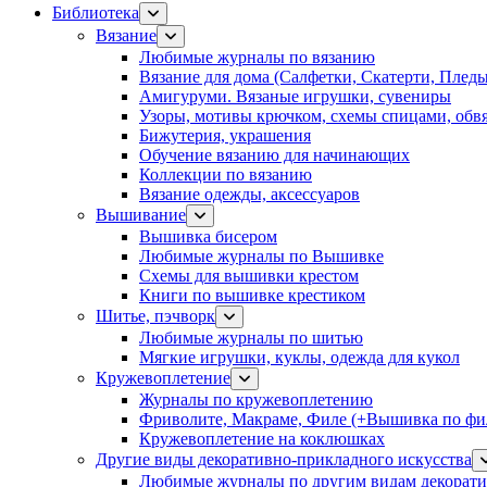
Библиотека
Вязание
Любимые журналы по вязанию
Вязание для дома (Салфетки, Скатерти, Плед
Амигуруми. Вязаные игрушки, сувениры
Узоры, мотивы крючком, схемы спицами, обвя
Бижутерия, украшения
Обучение вязанию для начинающих
Коллекции по вязанию
Вязание одежды, аксессуаров
Вышивание
Вышивка бисером
Любимые журналы по Вышивке
Схемы для вышивки крестом
Книги по вышивке крестиком
Шитье, пэчворк
Любимые журналы по шитью
Мягкие игрушки, куклы, одежда для кукол
Кружевоплетение
Журналы по кружевоплетению
Фриволите, Макраме, Филе (+Вышивка по фил
Кружевоплетение на коклюшках
Другие виды декоративно-прикладного искусства
Любимые журналы по другим видам декорати