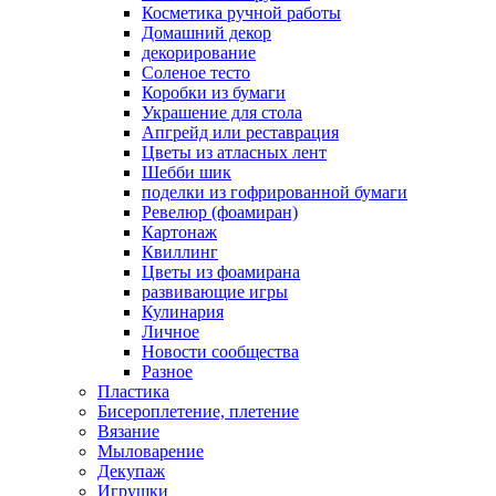
Косметика ручной работы
Домашний декор
декорирование
Соленое тесто
Коробки из бумаги
Украшение для стола
Апгрейд или реставрация
Цветы из атласных лент
Шебби шик
поделки из гофрированной бумаги
Ревелюр (фоамиран)
Картонаж
Квиллинг
Цветы из фоамирана
развивающие игры
Кулинария
Личное
Новости сообщества
Разное
Пластика
Бисероплетение, плетение
Вязание
Мыловарение
Декупаж
Игрушки