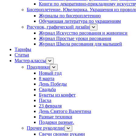
Книги по декоративно-прикладному искусств
Бисероплетение. Ювелирика. Украшения из провол
Журналы по бисероплетению
Обучающая литература по украшениям
Рисунок, графический дизайн
Журнал Искусство рисования и живописи
Журнал Простые уроки рисования
Журнал Школа рисования для малышей
Тарифы
Статьи
Мастер-классы
Праздники
Новый год
8 марта
День Победы
Свадьба
Букеты из конфет
Пасха
23 февраля
День Святого Валентина
Разные техники
Подарки разные.
Прочее рукоделие
Свечи своими руками