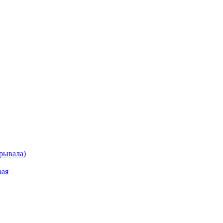
рывала)
рая