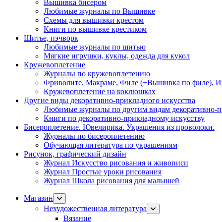
Вышивка бисером
Любимые журналы по Вышивке
Схемы для вышивки крестом
Книги по вышивке крестиком
Шитье, пэчворк
Любимые журналы по шитью
Мягкие игрушки, куклы, одежда для кукол
Кружевоплетение
Журналы по кружевоплетению
Фриволите, Макраме, Филе (+Вышивка по филе), И
Кружевоплетение на коклюшках
Другие виды декоративно-прикладного искусства
Любимые журналы по другим видам декоративно-п
Книги по декоративно-прикладному искусству
Бисероплетение. Ювелирика. Украшения из проволоки.
Журналы по бисероплетению
Обучающая литература по украшениям
Рисунок, графический дизайн
Журнал Искусство рисования и живописи
Журнал Простые уроки рисования
Журнал Школа рисования для малышей
Магазин
Нехудожественная литература
Вязание