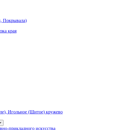
ы, Покрывала)
зка края
е), Игольное (Шитое) кружево
вно-прикладного искусства