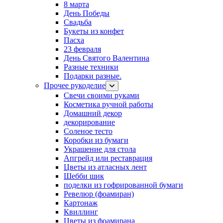
8 марта
День Победы
Свадьба
Букеты из конфет
Пасха
23 февраля
День Святого Валентина
Разные техники
Подарки разные.
Прочее рукоделие
Свечи своими руками
Косметика ручной работы
Домашний декор
декорирование
Соленое тесто
Коробки из бумаги
Украшение для стола
Апгрейд или реставрация
Цветы из атласных лент
Шебби шик
поделки из гофрированной бумаги
Ревелюр (фоамиран)
Картонаж
Квиллинг
Цветы из фоамирана