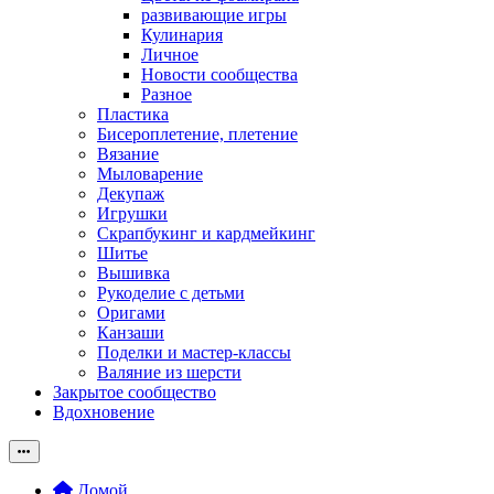
развивающие игры
Кулинария
Личное
Новости сообщества
Разное
Пластика
Бисероплетение, плетение
Вязание
Мыловарение
Декупаж
Игрушки
Скрапбукинг и кардмейкинг
Шитье
Вышивка
Рукоделие с детьми
Оригами
Канзаши
Поделки и мастер-классы
Валяние из шерсти
Закрытое сообщество
Вдохновение
Домой