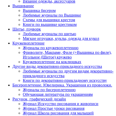
Вязание одежды, аксессуаров
Вышивание
Вышивка бисером
Любимые журналы по Вышивке
Схемы для вышивки крестом
Книги по вышивке крестиком
Шитье, пэчворк
Любимые журналы по шитью
Мягкие игрушки, куклы, одежда для кукол
Кружевоплетение
Журналы по кружевоплетению
Фриволите, Макраме, Филе (+Вышивка по филе),
Игольное (Шитое) кружево
Кружевоплетение на коклюшках
Другие виды декоративно-прикладного искусства
Любимые журналы по другим видам декоративно-
прикладного искусства
Книги по декоративно-прикладному искусству
Бисероплетение. Ювелирика. Украшения из проволоки.
Журналы по бисероплетению
Обучающая литература по украшениям
Рисунок, графический дизайн
Журнал Искусство рисования и живописи
Журнал Простые уроки рисования
Журнал Школа рисования для малышей