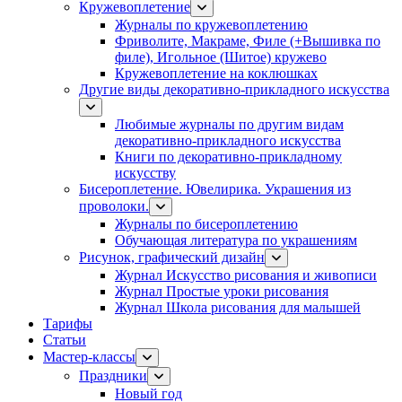
Кружевоплетение
Журналы по кружевоплетению
Фриволите, Макраме, Филе (+Вышивка по
филе), Игольное (Шитое) кружево
Кружевоплетение на коклюшках
Другие виды декоративно-прикладного искусства
Любимые журналы по другим видам
декоративно-прикладного искусства
Книги по декоративно-прикладному
искусству
Бисероплетение. Ювелирика. Украшения из
проволоки.
Журналы по бисероплетению
Обучающая литература по украшениям
Рисунок, графический дизайн
Журнал Искусство рисования и живописи
Журнал Простые уроки рисования
Журнал Школа рисования для малышей
Тарифы
Статьи
Мастер-классы
Праздники
Новый год