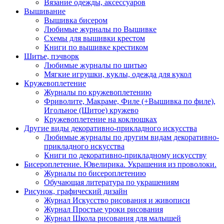
Вязание одежды, аксессуаров
Вышивание
Вышивка бисером
Любимые журналы по Вышивке
Схемы для вышивки крестом
Книги по вышивке крестиком
Шитье, пэчворк
Любимые журналы по шитью
Мягкие игрушки, куклы, одежда для кукол
Кружевоплетение
Журналы по кружевоплетению
Фриволите, Макраме, Филе (+Вышивка по филе),
Игольное (Шитое) кружево
Кружевоплетение на коклюшках
Другие виды декоративно-прикладного искусства
Любимые журналы по другим видам декоративно-
прикладного искусства
Книги по декоративно-прикладному искусству
Бисероплетение. Ювелирика. Украшения из проволоки.
Журналы по бисероплетению
Обучающая литература по украшениям
Рисунок, графический дизайн
Журнал Искусство рисования и живописи
Журнал Простые уроки рисования
Журнал Школа рисования для малышей