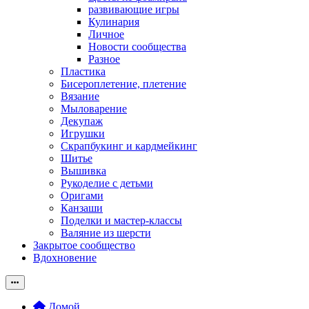
развивающие игры
Кулинария
Личное
Новости сообщества
Разное
Пластика
Бисероплетение, плетение
Вязание
Мыловарение
Декупаж
Игрушки
Скрапбукинг и кардмейкинг
Шитье
Вышивка
Рукоделие с детьми
Оригами
Канзаши
Поделки и мастер-классы
Валяние из шерсти
Закрытое сообщество
Вдохновение
Домой