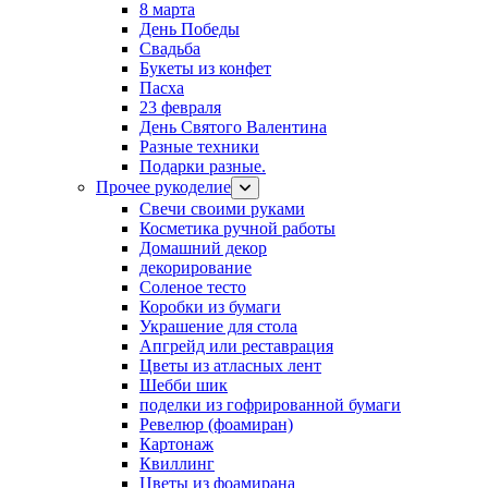
8 марта
День Победы
Свадьба
Букеты из конфет
Пасха
23 февраля
День Святого Валентина
Разные техники
Подарки разные.
Прочее рукоделие
Свечи своими руками
Косметика ручной работы
Домашний декор
декорирование
Соленое тесто
Коробки из бумаги
Украшение для стола
Апгрейд или реставрация
Цветы из атласных лент
Шебби шик
поделки из гофрированной бумаги
Ревелюр (фоамиран)
Картонаж
Квиллинг
Цветы из фоамирана