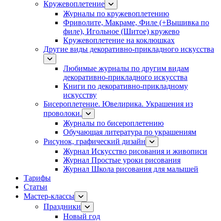
Кружевоплетение
Журналы по кружевоплетению
Фриволите, Макраме, Филе (+Вышивка по
филе), Игольное (Шитое) кружево
Кружевоплетение на коклюшках
Другие виды декоративно-прикладного искусства
Любимые журналы по другим видам
декоративно-прикладного искусства
Книги по декоративно-прикладному
искусству
Бисероплетение. Ювелирика. Украшения из
проволоки.
Журналы по бисероплетению
Обучающая литература по украшениям
Рисунок, графический дизайн
Журнал Искусство рисования и живописи
Журнал Простые уроки рисования
Журнал Школа рисования для малышей
Тарифы
Статьи
Мастер-классы
Праздники
Новый год