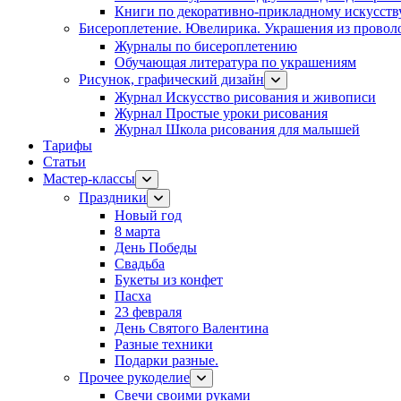
Книги по декоративно-прикладному искусств
Бисероплетение. Ювелирика. Украшения из провол
Журналы по бисероплетению
Обучающая литература по украшениям
Рисунок, графический дизайн
Журнал Искусство рисования и живописи
Журнал Простые уроки рисования
Журнал Школа рисования для малышей
Тарифы
Статьи
Мастер-классы
Праздники
Новый год
8 марта
День Победы
Свадьба
Букеты из конфет
Пасха
23 февраля
День Святого Валентина
Разные техники
Подарки разные.
Прочее рукоделие
Свечи своими руками