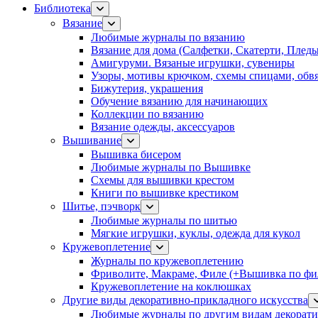
Библиотека
Вязание
Любимые журналы по вязанию
Вязание для дома (Салфетки, Скатерти, Плед
Амигуруми. Вязаные игрушки, сувениры
Узоры, мотивы крючком, схемы спицами, обвя
Бижутерия, украшения
Обучение вязанию для начинающих
Коллекции по вязанию
Вязание одежды, аксессуаров
Вышивание
Вышивка бисером
Любимые журналы по Вышивке
Схемы для вышивки крестом
Книги по вышивке крестиком
Шитье, пэчворк
Любимые журналы по шитью
Мягкие игрушки, куклы, одежда для кукол
Кружевоплетение
Журналы по кружевоплетению
Фриволите, Макраме, Филе (+Вышивка по фил
Кружевоплетение на коклюшках
Другие виды декоративно-прикладного искусства
Любимые журналы по другим видам декорати