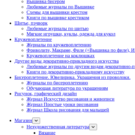
Вышивка бисером
Любимые журналы по Вышивке
Схемы для вышивки крестом
Книги по вышивке крестиком
Шитье, пэчворк
Любимые журналы по шитью
Мягкие игрушки, куклы, одежда для кукол
Кружевоплетение
Журналы по кружевоплетению
Фриволите, Макраме, Филе (+Вышивка по филе), И
Кружевоплетение на коклюшках
Другие виды декоративно-прикладного искусства
Любимые журналы по другим видам декоративно-п
Книги по декоративно-прикладному искусству
Бисероплетение. Ювелирика. Украшения из проволоки.
Журналы по бисероплетению
Обучающая литература по украшениям
Рисунок, графический дизайн
Журнал Искусство рисования и живописи
Журнал Простые уроки рисования
Журнал Школа рисования для малышей
Магазин
Нехудожественная литература
Вязание