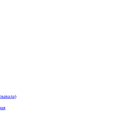
рывала)
рая