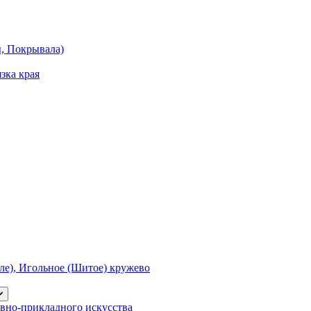
ы, Покрывала)
зка края
е), Игольное (Шитое) кружево
вно-прикладного искусства