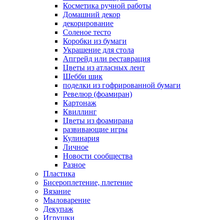
Косметика ручной работы
Домашний декор
декорирование
Соленое тесто
Коробки из бумаги
Украшение для стола
Апгрейд или реставрация
Цветы из атласных лент
Шебби шик
поделки из гофрированной бумаги
Ревелюр (фоамиран)
Картонаж
Квиллинг
Цветы из фоамирана
развивающие игры
Кулинария
Личное
Новости сообщества
Разное
Пластика
Бисероплетение, плетение
Вязание
Мыловарение
Декупаж
Игрушки