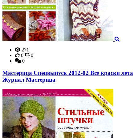
271
0
0
0
Мастерица Спецвыпуск 2012-02 Все краски лета
Журнал Мастерица