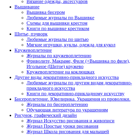
Вязание одежды, аксессуаров
Вышивание
Вышивка бисером
Любимые журналы по Вышивке
Схемы для вышивки крестом
Книги по вышивке крестиком
Шитье, пэчворк
Любимые журналы по шитью
Мягкие игрушки, куклы, одежда для кукол
Кружевоплетение
Журналы по кружевоплетению
Фриволите, Макраме, Филе (+Вышивка по филе),
Игольное (Шитое) кружево
Кружевоплетение на коклюшках
Другие виды декоративно-прикладного искусства
Любимые журналы по другим видам декоративно-
прикладного искусства
Книги по декоративно-прикладному искусству
Бисероплетение. Ювелирика. Украшения из проволоки.
Журналы по бисероплетению
Обучающая литература по украшениям
Рисунок, графический дизайн
Журнал Искусство рисования и живописи
Журнал Простые уроки рисования
Журнал Школа рисования для малышей