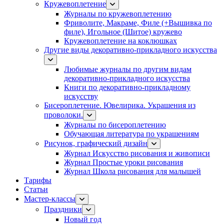
Кружевоплетение
Журналы по кружевоплетению
Фриволите, Макраме, Филе (+Вышивка по
филе), Игольное (Шитое) кружево
Кружевоплетение на коклюшках
Другие виды декоративно-прикладного искусства
Любимые журналы по другим видам
декоративно-прикладного искусства
Книги по декоративно-прикладному
искусству
Бисероплетение. Ювелирика. Украшения из
проволоки.
Журналы по бисероплетению
Обучающая литература по украшениям
Рисунок, графический дизайн
Журнал Искусство рисования и живописи
Журнал Простые уроки рисования
Журнал Школа рисования для малышей
Тарифы
Статьи
Мастер-классы
Праздники
Новый год