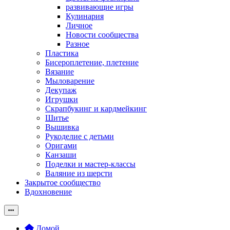
развивающие игры
Кулинария
Личное
Новости сообщества
Разное
Пластика
Бисероплетение, плетение
Вязание
Мыловарение
Декупаж
Игрушки
Скрапбукинг и кардмейкинг
Шитье
Вышивка
Рукоделие с детьми
Оригами
Канзаши
Поделки и мастер-классы
Валяние из шерсти
Закрытое сообщество
Вдохновение
Домой