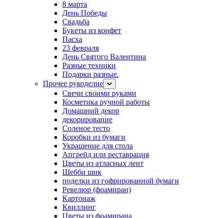
8 марта
День Победы
Свадьба
Букеты из конфет
Пасха
23 февраля
День Святого Валентина
Разные техники
Подарки разные.
Прочее рукоделие
Свечи своими руками
Косметика ручной работы
Домашний декор
декорирование
Соленое тесто
Коробки из бумаги
Украшение для стола
Апгрейд или реставрация
Цветы из атласных лент
Шебби шик
поделки из гофрированной бумаги
Ревелюр (фоамиран)
Картонаж
Квиллинг
Цветы из фоамирана