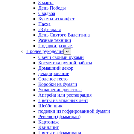
8 марта
День Победы
Свадьба
Букеты из конфет
Пасха
23 февраля
День Святого Валентина
Разные техники
Подарки разные.
Прочее рукоделие
Свечи своими руками
Косметика ручной работы
Домашний декор
декорирование
Соленое тесто
Коробки из бумаги
Украшение для стола
Апгрейд или реставрация
Цветы из атласных лент
Шебби шик
поделки из гофрированной бумаги
Ревелюр (фоамиран)
Картонаж
Квиллинг
Цветы из фоамирана