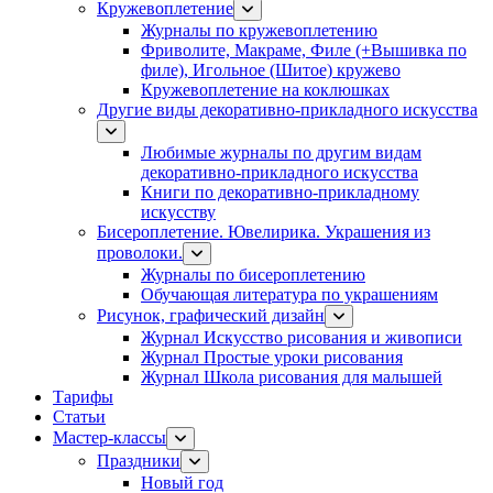
Кружевоплетение
Журналы по кружевоплетению
Фриволите, Макраме, Филе (+Вышивка по
филе), Игольное (Шитое) кружево
Кружевоплетение на коклюшках
Другие виды декоративно-прикладного искусства
Любимые журналы по другим видам
декоративно-прикладного искусства
Книги по декоративно-прикладному
искусству
Бисероплетение. Ювелирика. Украшения из
проволоки.
Журналы по бисероплетению
Обучающая литература по украшениям
Рисунок, графический дизайн
Журнал Искусство рисования и живописи
Журнал Простые уроки рисования
Журнал Школа рисования для малышей
Тарифы
Статьи
Мастер-классы
Праздники
Новый год