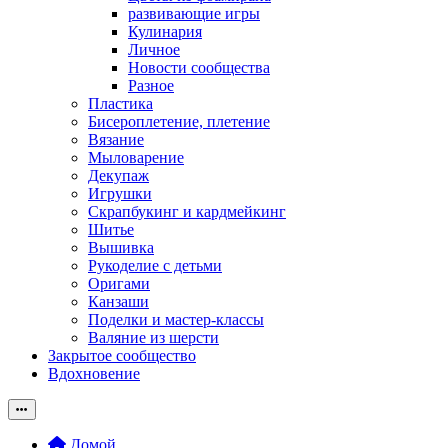
развивающие игры
Кулинария
Личное
Новости сообщества
Разное
Пластика
Бисероплетение, плетение
Вязание
Мыловарение
Декупаж
Игрушки
Скрапбукинг и кардмейкинг
Шитье
Вышивка
Рукоделие с детьми
Оригами
Канзаши
Поделки и мастер-классы
Валяние из шерсти
Закрытое сообщество
Вдохновение
Домой