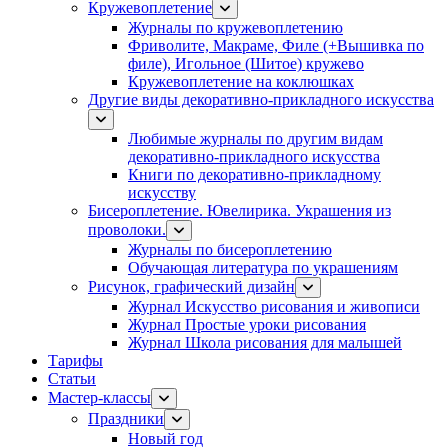
Кружевоплетение
Журналы по кружевоплетению
Фриволите, Макраме, Филе (+Вышивка по
филе), Игольное (Шитое) кружево
Кружевоплетение на коклюшках
Другие виды декоративно-прикладного искусства
Любимые журналы по другим видам
декоративно-прикладного искусства
Книги по декоративно-прикладному
искусству
Бисероплетение. Ювелирика. Украшения из
проволоки.
Журналы по бисероплетению
Обучающая литература по украшениям
Рисунок, графический дизайн
Журнал Искусство рисования и живописи
Журнал Простые уроки рисования
Журнал Школа рисования для малышей
Тарифы
Статьи
Мастер-классы
Праздники
Новый год