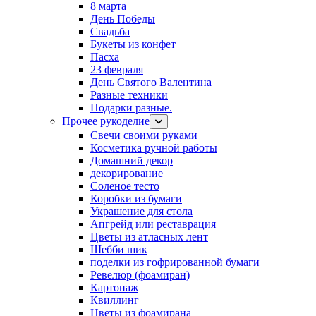
8 марта
День Победы
Свадьба
Букеты из конфет
Пасха
23 февраля
День Святого Валентина
Разные техники
Подарки разные.
Прочее рукоделие
Свечи своими руками
Косметика ручной работы
Домашний декор
декорирование
Соленое тесто
Коробки из бумаги
Украшение для стола
Апгрейд или реставрация
Цветы из атласных лент
Шебби шик
поделки из гофрированной бумаги
Ревелюр (фоамиран)
Картонаж
Квиллинг
Цветы из фоамирана