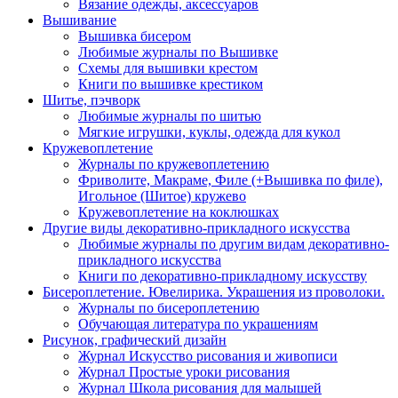
Вязание одежды, аксессуаров
Вышивание
Вышивка бисером
Любимые журналы по Вышивке
Схемы для вышивки крестом
Книги по вышивке крестиком
Шитье, пэчворк
Любимые журналы по шитью
Мягкие игрушки, куклы, одежда для кукол
Кружевоплетение
Журналы по кружевоплетению
Фриволите, Макраме, Филе (+Вышивка по филе),
Игольное (Шитое) кружево
Кружевоплетение на коклюшках
Другие виды декоративно-прикладного искусства
Любимые журналы по другим видам декоративно-
прикладного искусства
Книги по декоративно-прикладному искусству
Бисероплетение. Ювелирика. Украшения из проволоки.
Журналы по бисероплетению
Обучающая литература по украшениям
Рисунок, графический дизайн
Журнал Искусство рисования и живописи
Журнал Простые уроки рисования
Журнал Школа рисования для малышей