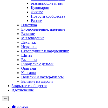
развивающие игры
Кулинария
Личное
Новости сообщества
Разное
Пластика
Бисероплетение, плетение
Вязание
Мыловарение
Декупаж
Игрушки
Скрапбукинг и кардмейкинг
Шитье
Вышивка
Рукоделие с детьми
Оригами
Канзаши
Поделки и мастер-классы
Валяние из шерсти
Закрытое сообщество
Вдохновение
Домой