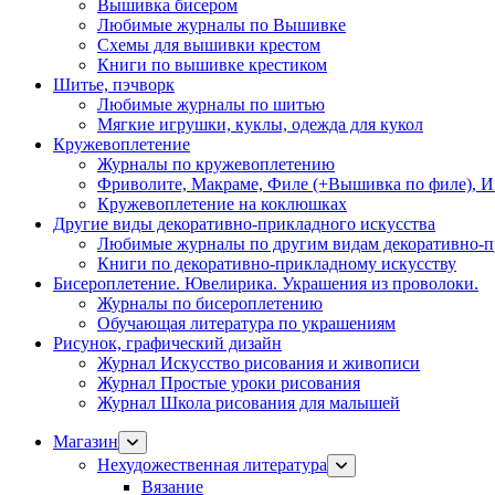
Вышивка бисером
Любимые журналы по Вышивке
Схемы для вышивки крестом
Книги по вышивке крестиком
Шитье, пэчворк
Любимые журналы по шитью
Мягкие игрушки, куклы, одежда для кукол
Кружевоплетение
Журналы по кружевоплетению
Фриволите, Макраме, Филе (+Вышивка по филе), И
Кружевоплетение на коклюшках
Другие виды декоративно-прикладного искусства
Любимые журналы по другим видам декоративно-п
Книги по декоративно-прикладному искусству
Бисероплетение. Ювелирика. Украшения из проволоки.
Журналы по бисероплетению
Обучающая литература по украшениям
Рисунок, графический дизайн
Журнал Искусство рисования и живописи
Журнал Простые уроки рисования
Журнал Школа рисования для малышей
Магазин
Нехудожественная литература
Вязание