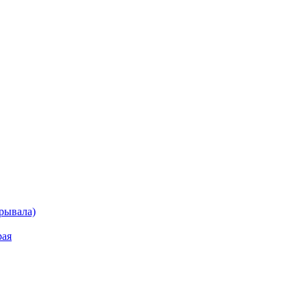
рывала)
рая