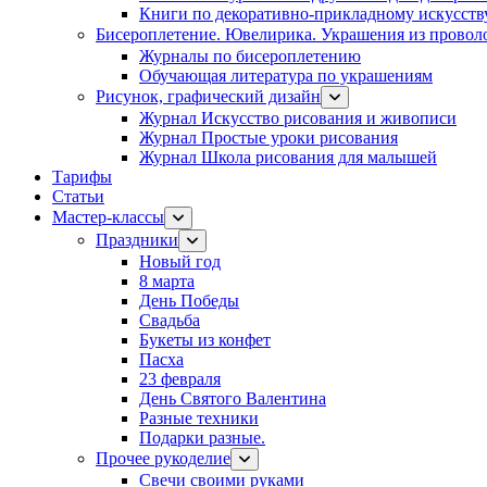
Книги по декоративно-прикладному искусств
Бисероплетение. Ювелирика. Украшения из провол
Журналы по бисероплетению
Обучающая литература по украшениям
Рисунок, графический дизайн
Журнал Искусство рисования и живописи
Журнал Простые уроки рисования
Журнал Школа рисования для малышей
Тарифы
Статьи
Мастер-классы
Праздники
Новый год
8 марта
День Победы
Свадьба
Букеты из конфет
Пасха
23 февраля
День Святого Валентина
Разные техники
Подарки разные.
Прочее рукоделие
Свечи своими руками