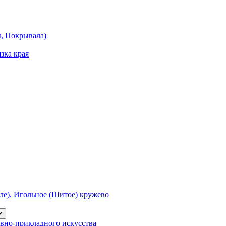
ы, Покрывала)
зка края
е), Игольное (Шитое) кружево
вно-прикладного искусства