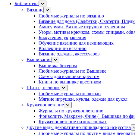
Библиотека
Вязание
Любимые журналы по вязанию
Вязание для дома (Салфетки, Скатерти, Плед
Амигуруми. Вязаные игрушки, сувениры
Узоры, мотивы крючком, схемы спицами, обвя
Бижутерия, украшения
Обучение вязанию для начинающих
Коллекции по вязанию
Вязание одежды, аксессуаров
Вышивание
Вышивка бисером
Любимые журналы по Вышивке
Схемы для вышивки крестом
Книги по вышивке крестиком
Шитье, пэчворк
Любимые журналы по шитью
Мягкие игрушки, куклы, одежда для кукол
Кружевоплетение
Журналы по кружевоплетению
Фриволите, Макраме, Филе (+Вышивка по фил
Кружевоплетение на коклюшках
Другие виды декоративно-прикладного искусства
Любимые журналы по другим видам декорати