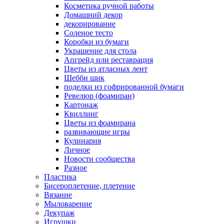
Косметика ручной работы
Домашний декор
декорирование
Соленое тесто
Коробки из бумаги
Украшение для стола
Апгрейд или реставрация
Цветы из атласных лент
Шебби шик
поделки из гофрированной бумаги
Ревелюр (фоамиран)
Картонаж
Квиллинг
Цветы из фоамирана
развивающие игры
Кулинария
Личное
Новости сообщества
Разное
Пластика
Бисероплетение, плетение
Вязание
Мыловарение
Декупаж
Игрушки