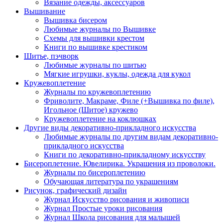
Вязание одежды, аксессуаров
Вышивание
Вышивка бисером
Любимые журналы по Вышивке
Схемы для вышивки крестом
Книги по вышивке крестиком
Шитье, пэчворк
Любимые журналы по шитью
Мягкие игрушки, куклы, одежда для кукол
Кружевоплетение
Журналы по кружевоплетению
Фриволите, Макраме, Филе (+Вышивка по филе),
Игольное (Шитое) кружево
Кружевоплетение на коклюшках
Другие виды декоративно-прикладного искусства
Любимые журналы по другим видам декоративно-
прикладного искусства
Книги по декоративно-прикладному искусству
Бисероплетение. Ювелирика. Украшения из проволоки.
Журналы по бисероплетению
Обучающая литература по украшениям
Рисунок, графический дизайн
Журнал Искусство рисования и живописи
Журнал Простые уроки рисования
Журнал Школа рисования для малышей