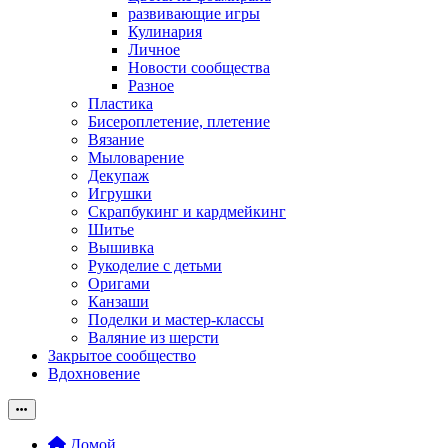
развивающие игры
Кулинария
Личное
Новости сообщества
Разное
Пластика
Бисероплетение, плетение
Вязание
Мыловарение
Декупаж
Игрушки
Скрапбукинг и кардмейкинг
Шитье
Вышивка
Рукоделие с детьми
Оригами
Канзаши
Поделки и мастер-классы
Валяние из шерсти
Закрытое сообщество
Вдохновение
Домой