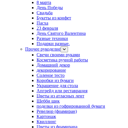
8 марта
День Победы
Свадьба
Букеты из конфет
Пасха
23 февраля
День Святого Валентина
Разные техники
Подарки разные.
Прочее рукоделие
Свечи своими руками
Косметика ручной работы
Домашний декор
декорирование
Соленое тесто
Коробки из бумаги
Украшение для стола
Апгрейд или реставрация
Цветы из атласных лент
Шебби шик
поделки из гофрированной бумаги
Ревелюр (фоамиран)
Картонаж
Квиллинг
Цветы из фоамирана