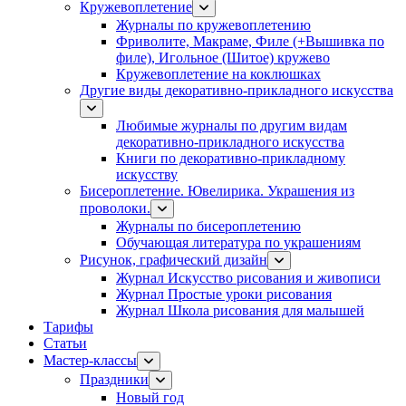
Кружевоплетение
Журналы по кружевоплетению
Фриволите, Макраме, Филе (+Вышивка по
филе), Игольное (Шитое) кружево
Кружевоплетение на коклюшках
Другие виды декоративно-прикладного искусства
Любимые журналы по другим видам
декоративно-прикладного искусства
Книги по декоративно-прикладному
искусству
Бисероплетение. Ювелирика. Украшения из
проволоки.
Журналы по бисероплетению
Обучающая литература по украшениям
Рисунок, графический дизайн
Журнал Искусство рисования и живописи
Журнал Простые уроки рисования
Журнал Школа рисования для малышей
Тарифы
Статьи
Мастер-классы
Праздники
Новый год