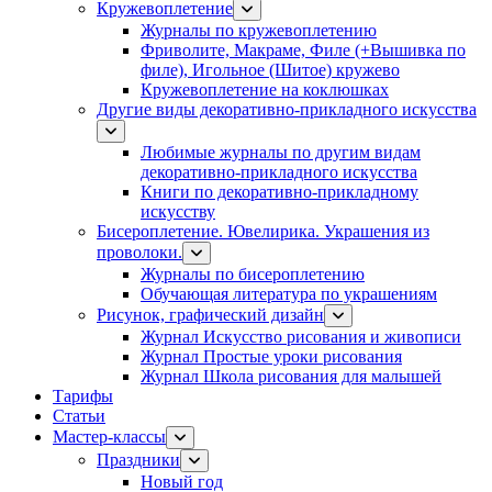
Кружевоплетение
Журналы по кружевоплетению
Фриволите, Макраме, Филе (+Вышивка по
филе), Игольное (Шитое) кружево
Кружевоплетение на коклюшках
Другие виды декоративно-прикладного искусства
Любимые журналы по другим видам
декоративно-прикладного искусства
Книги по декоративно-прикладному
искусству
Бисероплетение. Ювелирика. Украшения из
проволоки.
Журналы по бисероплетению
Обучающая литература по украшениям
Рисунок, графический дизайн
Журнал Искусство рисования и живописи
Журнал Простые уроки рисования
Журнал Школа рисования для малышей
Тарифы
Статьи
Мастер-классы
Праздники
Новый год