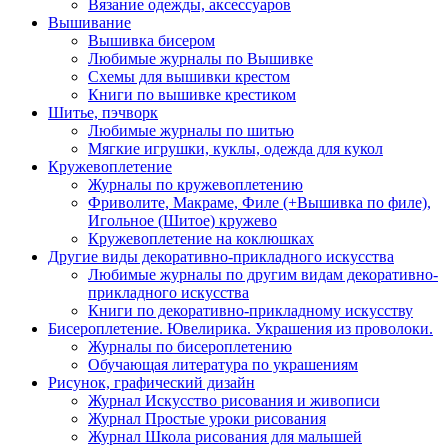
Вязание одежды, аксессуаров
Вышивание
Вышивка бисером
Любимые журналы по Вышивке
Схемы для вышивки крестом
Книги по вышивке крестиком
Шитье, пэчворк
Любимые журналы по шитью
Мягкие игрушки, куклы, одежда для кукол
Кружевоплетение
Журналы по кружевоплетению
Фриволите, Макраме, Филе (+Вышивка по филе),
Игольное (Шитое) кружево
Кружевоплетение на коклюшках
Другие виды декоративно-прикладного искусства
Любимые журналы по другим видам декоративно-
прикладного искусства
Книги по декоративно-прикладному искусству
Бисероплетение. Ювелирика. Украшения из проволоки.
Журналы по бисероплетению
Обучающая литература по украшениям
Рисунок, графический дизайн
Журнал Искусство рисования и живописи
Журнал Простые уроки рисования
Журнал Школа рисования для малышей