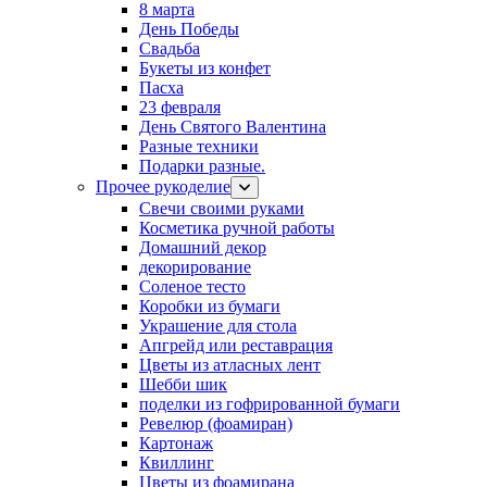
8 марта
День Победы
Свадьба
Букеты из конфет
Пасха
23 февраля
День Святого Валентина
Разные техники
Подарки разные.
Прочее рукоделие
Свечи своими руками
Косметика ручной работы
Домашний декор
декорирование
Соленое тесто
Коробки из бумаги
Украшение для стола
Апгрейд или реставрация
Цветы из атласных лент
Шебби шик
поделки из гофрированной бумаги
Ревелюр (фоамиран)
Картонаж
Квиллинг
Цветы из фоамирана