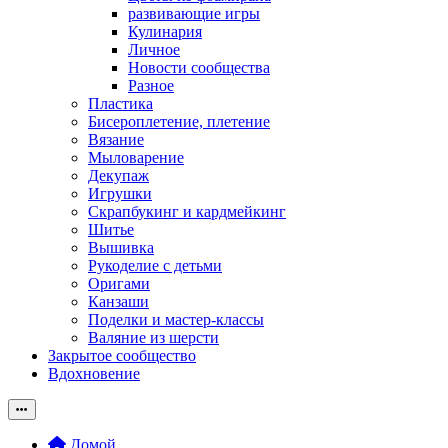
развивающие игры
Кулинария
Личное
Новости сообщества
Разное
Пластика
Бисероплетение, плетение
Вязание
Мыловарение
Декупаж
Игрушки
Скрапбукинг и кардмейкинг
Шитье
Вышивка
Рукоделие с детьми
Оригами
Канзаши
Поделки и мастер-классы
Валяние из шерсти
Закрытое сообщество
Вдохновение
Домой