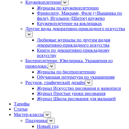
Кружевоплетение
Журналы по кружевоплетению
Фриволите, Макраме, Филе (+Вышивка по
филе), Игольное (Шитое) кружево
Кружевоплетение на коклюшках
Другие виды декоративно-прикладного искусства
Любимые журналы по другим видам
декоративно-прикладного искусства
Книги по декоративно-прикладному
искусству
Бисероплетение. Ювелирика. Украшения из
проволоки.
Журналы по бисероплетению
Обучающая литература по украшениям
Рисунок, графический дизайн
Журнал Искусство рисования и живописи
Журнал Простые уроки рисования
Журнал Школа рисования для малышей
Тарифы
Статьи
Мастер-классы
Праздники
Новый год