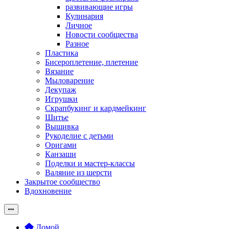
развивающие игры
Кулинария
Личное
Новости сообщества
Разное
Пластика
Бисероплетение, плетение
Вязание
Мыловарение
Декупаж
Игрушки
Скрапбукинг и кардмейкинг
Шитье
Вышивка
Рукоделие с детьми
Оригами
Канзаши
Поделки и мастер-классы
Валяние из шерсти
Закрытое сообщество
Вдохновение
Домой