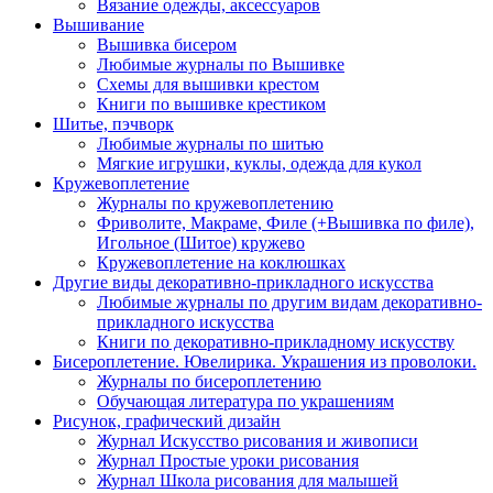
Вязание одежды, аксессуаров
Вышивание
Вышивка бисером
Любимые журналы по Вышивке
Схемы для вышивки крестом
Книги по вышивке крестиком
Шитье, пэчворк
Любимые журналы по шитью
Мягкие игрушки, куклы, одежда для кукол
Кружевоплетение
Журналы по кружевоплетению
Фриволите, Макраме, Филе (+Вышивка по филе),
Игольное (Шитое) кружево
Кружевоплетение на коклюшках
Другие виды декоративно-прикладного искусства
Любимые журналы по другим видам декоративно-
прикладного искусства
Книги по декоративно-прикладному искусству
Бисероплетение. Ювелирика. Украшения из проволоки.
Журналы по бисероплетению
Обучающая литература по украшениям
Рисунок, графический дизайн
Журнал Искусство рисования и живописи
Журнал Простые уроки рисования
Журнал Школа рисования для малышей