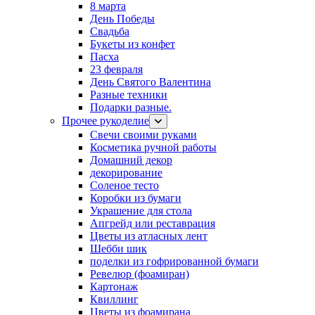
8 марта
День Победы
Свадьба
Букеты из конфет
Пасха
23 февраля
День Святого Валентина
Разные техники
Подарки разные.
Прочее рукоделие
Свечи своими руками
Косметика ручной работы
Домашний декор
декорирование
Соленое тесто
Коробки из бумаги
Украшение для стола
Апгрейд или реставрация
Цветы из атласных лент
Шебби шик
поделки из гофрированной бумаги
Ревелюр (фоамиран)
Картонаж
Квиллинг
Цветы из фоамирана