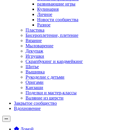
развивающие игры
Кулинария
Личное
Новости сообщества
Разное
Пластика
Бисероплетение, плетение
Вязание
Мыловарение
Декупаж
Игрушки
Скрапбукинг и кардмейкинг
Шитье
Вышивка
Рукоделие с детьми
Оригами
Канзаши
Поделки и мастер-классы
Валяние из шерсти
Закрытое сообщество
Вдохновение
Домой