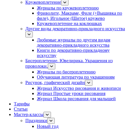
Кружевоплетение
Журналы по кружевоплетению
Фриволите, Макраме, Филе (+Вышивка по
филе), Игольное (Шитое) кружево
Кружевоплетение на коклюшках
Другие виды декоративно-прикладного искусства
Любимые журналы по другим видам
декоративно-прикладного искусства
Книги по декоративно-прикладному
искусству
Бисероплетение. Ювелирика. Украшения из
проволоки.
Журналы по бисероплетению
Обучающая литература по украшениям
Рисунок, графический дизайн
Журнал Искусство рисования и живописи
Журнал Простые уроки рисования
Журнал Школа рисования для малышей
Тарифы
Статьи
Мастер-классы
Праздники
Новый год