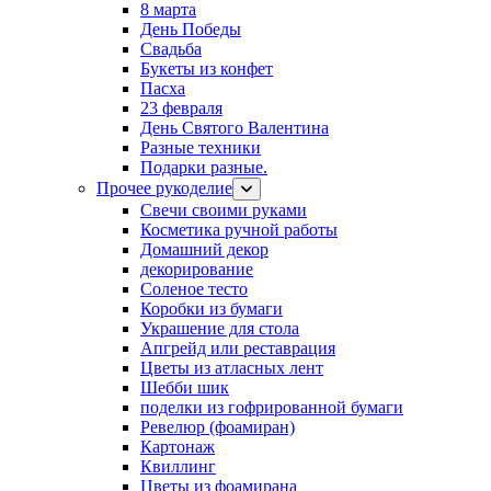
8 марта
День Победы
Свадьба
Букеты из конфет
Пасха
23 февраля
День Святого Валентина
Разные техники
Подарки разные.
Прочее рукоделие
Свечи своими руками
Косметика ручной работы
Домашний декор
декорирование
Соленое тесто
Коробки из бумаги
Украшение для стола
Апгрейд или реставрация
Цветы из атласных лент
Шебби шик
поделки из гофрированной бумаги
Ревелюр (фоамиран)
Картонаж
Квиллинг
Цветы из фоамирана