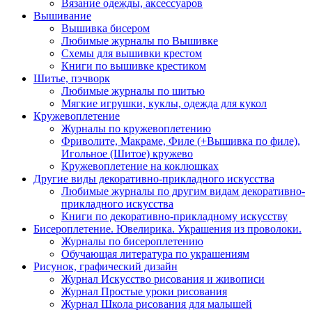
Вязание одежды, аксессуаров
Вышивание
Вышивка бисером
Любимые журналы по Вышивке
Схемы для вышивки крестом
Книги по вышивке крестиком
Шитье, пэчворк
Любимые журналы по шитью
Мягкие игрушки, куклы, одежда для кукол
Кружевоплетение
Журналы по кружевоплетению
Фриволите, Макраме, Филе (+Вышивка по филе),
Игольное (Шитое) кружево
Кружевоплетение на коклюшках
Другие виды декоративно-прикладного искусства
Любимые журналы по другим видам декоративно-
прикладного искусства
Книги по декоративно-прикладному искусству
Бисероплетение. Ювелирика. Украшения из проволоки.
Журналы по бисероплетению
Обучающая литература по украшениям
Рисунок, графический дизайн
Журнал Искусство рисования и живописи
Журнал Простые уроки рисования
Журнал Школа рисования для малышей