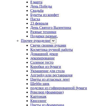
8 марта
День Победы
Свадьба
Букеты из конфет
Пасха
23 февраля
День Святого Валентина
Разные техники
Подарки разные.
Прочее рукоделие
Свечи своими руками
Косметика ручной работы
Домашний декор
декорирование
Соленое тесто
Коробки из бумаги
Украшение для стола
Апгрейд или реставрация
Цветы из атласных лент
Шебби шик
поделки из гофрированной бумаги
Ревелюр (фоамиран)
Картонаж
Квиллинг
Цветы из фоамирана