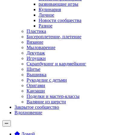
развивающие игры
Кулинария
Личное
Новости сообщества
Разное
Пластика
Бисероплетение, плетение
Вязание
Мыловарение
Декупаж
Игрушки
Скрапбукинг и кардмейкинг
Шитье
Вышивка
Рукоделие с детьми
Оригами
Канзаши
Поделки и мастер-классы
Валяние из шерсти
Закрытое сообщество
Вдохновение
Домой