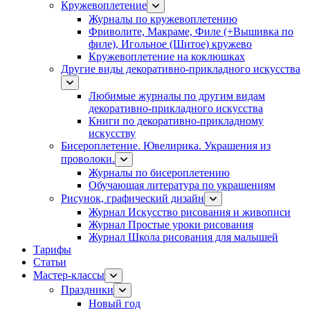
Кружевоплетение
Журналы по кружевоплетению
Фриволите, Макраме, Филе (+Вышивка по
филе), Игольное (Шитое) кружево
Кружевоплетение на коклюшках
Другие виды декоративно-прикладного искусства
Любимые журналы по другим видам
декоративно-прикладного искусства
Книги по декоративно-прикладному
искусству
Бисероплетение. Ювелирика. Украшения из
проволоки.
Журналы по бисероплетению
Обучающая литература по украшениям
Рисунок, графический дизайн
Журнал Искусство рисования и живописи
Журнал Простые уроки рисования
Журнал Школа рисования для малышей
Тарифы
Статьи
Мастер-классы
Праздники
Новый год