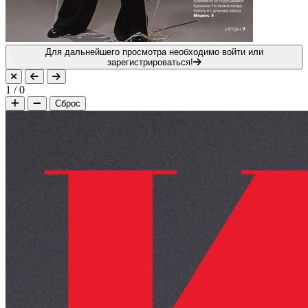
Для дальнейшего просмотра необходимо войти или
зарегистрироваться!
1
/
0
Сброс