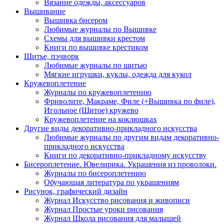
Вязание одежды, аксессуаров
Вышивание
Вышивка бисером
Любимые журналы по Вышивке
Схемы для вышивки крестом
Книги по вышивке крестиком
Шитье, пэчворк
Любимые журналы по шитью
Мягкие игрушки, куклы, одежда для кукол
Кружевоплетение
Журналы по кружевоплетению
Фриволите, Макраме, Филе (+Вышивка по филе),
Игольное (Шитое) кружево
Кружевоплетение на коклюшках
Другие виды декоративно-прикладного искусства
Любимые журналы по другим видам декоративно-
прикладного искусства
Книги по декоративно-прикладному искусству
Бисероплетение. Ювелирика. Украшения из проволоки.
Журналы по бисероплетению
Обучающая литература по украшениям
Рисунок, графический дизайн
Журнал Искусство рисования и живописи
Журнал Простые уроки рисования
Журнал Школа рисования для малышей