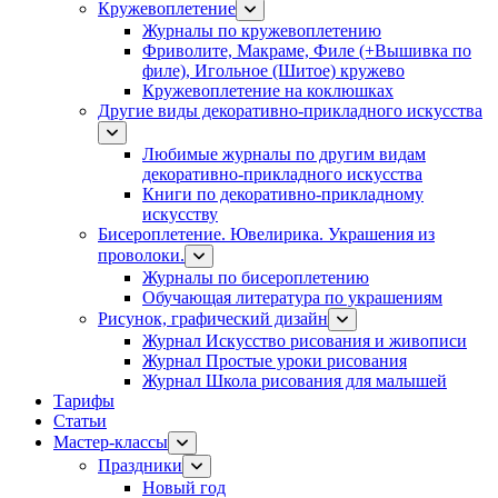
Кружевоплетение
Журналы по кружевоплетению
Фриволите, Макраме, Филе (+Вышивка по
филе), Игольное (Шитое) кружево
Кружевоплетение на коклюшках
Другие виды декоративно-прикладного искусства
Любимые журналы по другим видам
декоративно-прикладного искусства
Книги по декоративно-прикладному
искусству
Бисероплетение. Ювелирика. Украшения из
проволоки.
Журналы по бисероплетению
Обучающая литература по украшениям
Рисунок, графический дизайн
Журнал Искусство рисования и живописи
Журнал Простые уроки рисования
Журнал Школа рисования для малышей
Тарифы
Статьи
Мастер-классы
Праздники
Новый год