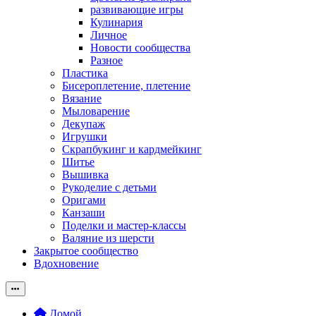
развивающие игры
Кулинария
Личное
Новости сообщества
Разное
Пластика
Бисероплетение, плетение
Вязание
Мыловарение
Декупаж
Игрушки
Скрапбукинг и кардмейкинг
Шитье
Вышивка
Рукоделие с детьми
Оригами
Канзаши
Поделки и мастер-классы
Валяние из шерсти
Закрытое сообщество
Вдохновение
Домой