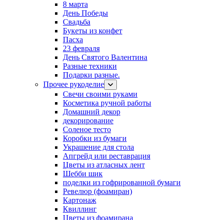
8 марта
День Победы
Свадьба
Букеты из конфет
Пасха
23 февраля
День Святого Валентина
Разные техники
Подарки разные.
Прочее рукоделие
Свечи своими руками
Косметика ручной работы
Домашний декор
декорирование
Соленое тесто
Коробки из бумаги
Украшение для стола
Апгрейд или реставрация
Цветы из атласных лент
Шебби шик
поделки из гофрированной бумаги
Ревелюр (фоамиран)
Картонаж
Квиллинг
Цветы из фоамирана