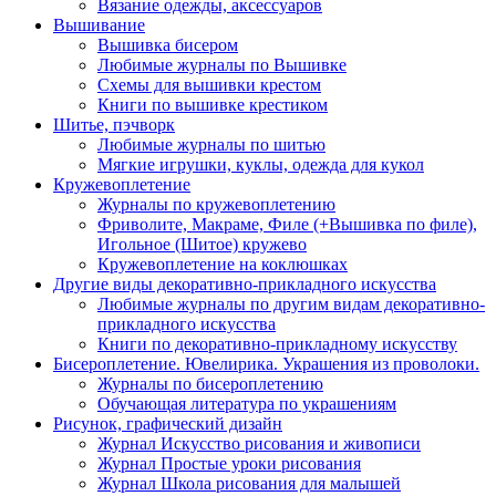
Вязание одежды, аксессуаров
Вышивание
Вышивка бисером
Любимые журналы по Вышивке
Схемы для вышивки крестом
Книги по вышивке крестиком
Шитье, пэчворк
Любимые журналы по шитью
Мягкие игрушки, куклы, одежда для кукол
Кружевоплетение
Журналы по кружевоплетению
Фриволите, Макраме, Филе (+Вышивка по филе),
Игольное (Шитое) кружево
Кружевоплетение на коклюшках
Другие виды декоративно-прикладного искусства
Любимые журналы по другим видам декоративно-
прикладного искусства
Книги по декоративно-прикладному искусству
Бисероплетение. Ювелирика. Украшения из проволоки.
Журналы по бисероплетению
Обучающая литература по украшениям
Рисунок, графический дизайн
Журнал Искусство рисования и живописи
Журнал Простые уроки рисования
Журнал Школа рисования для малышей