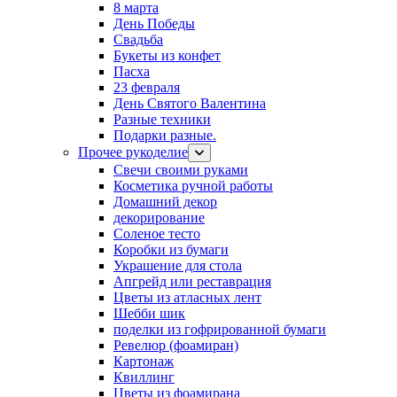
8 марта
День Победы
Свадьба
Букеты из конфет
Пасха
23 февраля
День Святого Валентина
Разные техники
Подарки разные.
Прочее рукоделие
Свечи своими руками
Косметика ручной работы
Домашний декор
декорирование
Соленое тесто
Коробки из бумаги
Украшение для стола
Апгрейд или реставрация
Цветы из атласных лент
Шебби шик
поделки из гофрированной бумаги
Ревелюр (фоамиран)
Картонаж
Квиллинг
Цветы из фоамирана