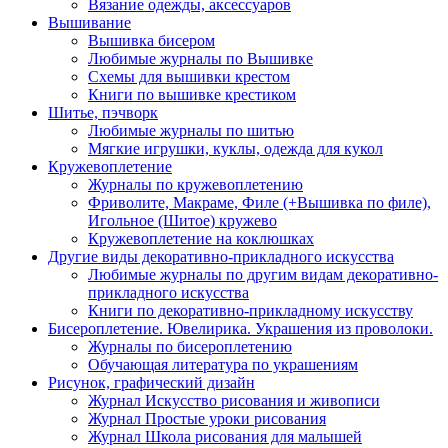
Вязание одежды, аксессуаров
Вышивание
Вышивка бисером
Любимые журналы по Вышивке
Схемы для вышивки крестом
Книги по вышивке крестиком
Шитье, пэчворк
Любимые журналы по шитью
Мягкие игрушки, куклы, одежда для кукол
Кружевоплетение
Журналы по кружевоплетению
Фриволите, Макраме, Филе (+Вышивка по филе),
Игольное (Шитое) кружево
Кружевоплетение на коклюшках
Другие виды декоративно-прикладного искусства
Любимые журналы по другим видам декоративно-
прикладного искусства
Книги по декоративно-прикладному искусству
Бисероплетение. Ювелирика. Украшения из проволоки.
Журналы по бисероплетению
Обучающая литература по украшениям
Рисунок, графический дизайн
Журнал Искусство рисования и живописи
Журнал Простые уроки рисования
Журнал Школа рисования для малышей