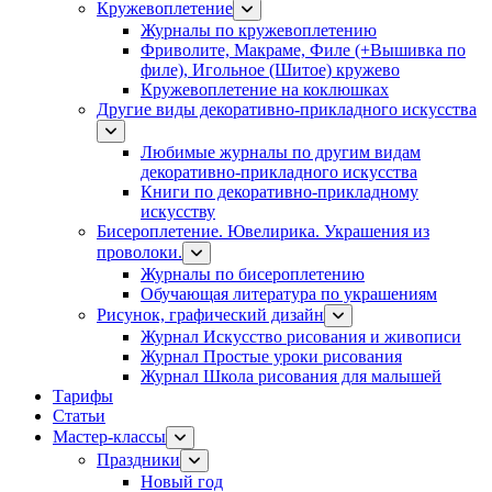
Кружевоплетение
Журналы по кружевоплетению
Фриволите, Макраме, Филе (+Вышивка по
филе), Игольное (Шитое) кружево
Кружевоплетение на коклюшках
Другие виды декоративно-прикладного искусства
Любимые журналы по другим видам
декоративно-прикладного искусства
Книги по декоративно-прикладному
искусству
Бисероплетение. Ювелирика. Украшения из
проволоки.
Журналы по бисероплетению
Обучающая литература по украшениям
Рисунок, графический дизайн
Журнал Искусство рисования и живописи
Журнал Простые уроки рисования
Журнал Школа рисования для малышей
Тарифы
Статьи
Мастер-классы
Праздники
Новый год