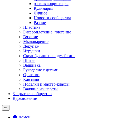
развивающие игры
Кулинария
Личное
Новости сообщества
Разное
Пластика
Бисероплетение, плетение
Вязание
Мыловарение
Декупаж
Игрушки
Скрапбукинг и кардмейкинг
Шитье
Вышивка
Рукоделие с детьми
Оригами
Канзаши
Поделки и мастер-классы
Валяние из шерсти
Закрытое сообщество
Вдохновение
Домой