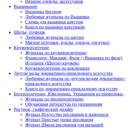
Вязание одежды, аксессуаров
Вышивание
Вышивка бисером
Любимые журналы по Вышивке
Схемы для вышивки крестом
Книги по вышивке крестиком
Шитье, пэчворк
Любимые журналы по шитью
Мягкие игрушки, куклы, одежда для кукол
Кружевоплетение
Журналы по кружевоплетению
Фриволите, Макраме, Филе (+Вышивка по филе),
Игольное (Шитое) кружево
Кружевоплетение на коклюшках
Другие виды декоративно-прикладного искусства
Любимые журналы по другим видам декоративно-
прикладного искусства
Книги по декоративно-прикладному искусству
Бисероплетение. Ювелирика. Украшения из проволоки.
Журналы по бисероплетению
Обучающая литература по украшениям
Рисунок, графический дизайн
Журнал Искусство рисования и живописи
Журнал Простые уроки рисования
Журнал Школа рисования для малышей