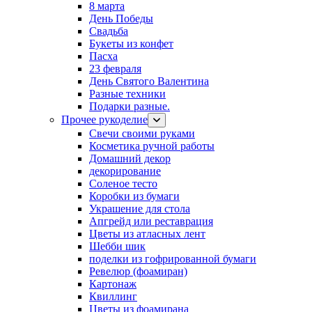
8 марта
День Победы
Свадьба
Букеты из конфет
Пасха
23 февраля
День Святого Валентина
Разные техники
Подарки разные.
Прочее рукоделие
Свечи своими руками
Косметика ручной работы
Домашний декор
декорирование
Соленое тесто
Коробки из бумаги
Украшение для стола
Апгрейд или реставрация
Цветы из атласных лент
Шебби шик
поделки из гофрированной бумаги
Ревелюр (фоамиран)
Картонаж
Квиллинг
Цветы из фоамирана