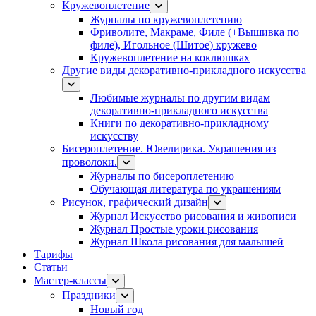
Кружевоплетение
Журналы по кружевоплетению
Фриволите, Макраме, Филе (+Вышивка по
филе), Игольное (Шитое) кружево
Кружевоплетение на коклюшках
Другие виды декоративно-прикладного искусства
Любимые журналы по другим видам
декоративно-прикладного искусства
Книги по декоративно-прикладному
искусству
Бисероплетение. Ювелирика. Украшения из
проволоки.
Журналы по бисероплетению
Обучающая литература по украшениям
Рисунок, графический дизайн
Журнал Искусство рисования и живописи
Журнал Простые уроки рисования
Журнал Школа рисования для малышей
Тарифы
Статьи
Мастер-классы
Праздники
Новый год