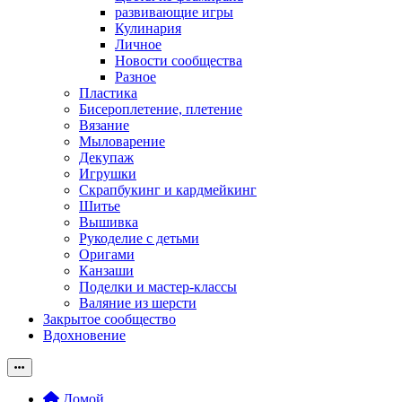
развивающие игры
Кулинария
Личное
Новости сообщества
Разное
Пластика
Бисероплетение, плетение
Вязание
Мыловарение
Декупаж
Игрушки
Скрапбукинг и кардмейкинг
Шитье
Вышивка
Рукоделие с детьми
Оригами
Канзаши
Поделки и мастер-классы
Валяние из шерсти
Закрытое сообщество
Вдохновение
Домой