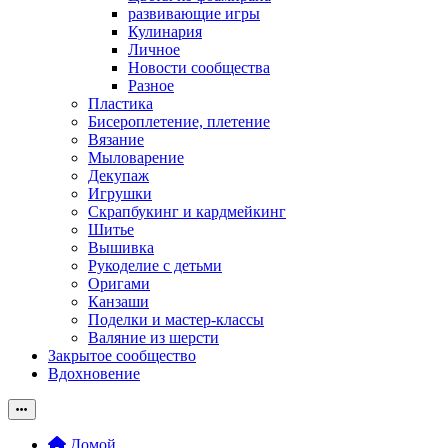
развивающие игры
Кулинария
Личное
Новости сообщества
Разное
Пластика
Бисероплетение, плетение
Вязание
Мыловарение
Декупаж
Игрушки
Скрапбукинг и кардмейкинг
Шитье
Вышивка
Рукоделие с детьми
Оригами
Канзаши
Поделки и мастер-классы
Валяние из шерсти
Закрытое сообщество
Вдохновение
Домой