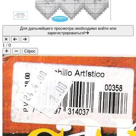
Для дальнейшего просмотра необходимо войти или
зарегистрироваться!
1
/
0
Сброс