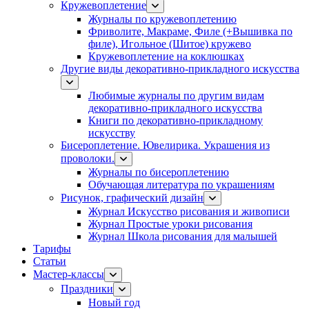
Кружевоплетение
Журналы по кружевоплетению
Фриволите, Макраме, Филе (+Вышивка по
филе), Игольное (Шитое) кружево
Кружевоплетение на коклюшках
Другие виды декоративно-прикладного искусства
Любимые журналы по другим видам
декоративно-прикладного искусства
Книги по декоративно-прикладному
искусству
Бисероплетение. Ювелирика. Украшения из
проволоки.
Журналы по бисероплетению
Обучающая литература по украшениям
Рисунок, графический дизайн
Журнал Искусство рисования и живописи
Журнал Простые уроки рисования
Журнал Школа рисования для малышей
Тарифы
Статьи
Мастер-классы
Праздники
Новый год