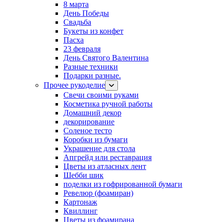
8 марта
День Победы
Свадьба
Букеты из конфет
Пасха
23 февраля
День Святого Валентина
Разные техники
Подарки разные.
Прочее рукоделие
Свечи своими руками
Косметика ручной работы
Домашний декор
декорирование
Соленое тесто
Коробки из бумаги
Украшение для стола
Апгрейд или реставрация
Цветы из атласных лент
Шебби шик
поделки из гофрированной бумаги
Ревелюр (фоамиран)
Картонаж
Квиллинг
Цветы из фоамирана