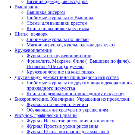
Вязание одежды, аксессуаров
Вышивание
Вышивка бисером
Любимые журналы по Вышивке
Схемы для вышивки крестом
Книги по вышивке крестиком
Шитье, пэчворк
Любимые журналы по шитью
Мягкие игрушки, куклы, одежда для кукол
Кружевоплетение
Журналы по кружевоплетению
Фриволите, Макраме, Филе (+Вышивка по филе),
Игольное (Шитое) кружево
Кружевоплетение на коклюшках
Другие виды декоративно-прикладного искусства
Любимые журналы по другим видам декоративно-
прикладного искусства
Книги по декоративно-прикладному искусству
Бисероплетение. Ювелирика. Украшения из проволоки.
Журналы по бисероплетению
Обучающая литература по украшениям
Рисунок, графический дизайн
Журнал Искусство рисования и живописи
Журнал Простые уроки рисования
Журнал Школа рисования для малышей