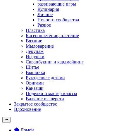
развивающие игры
Кулинария
Личное
Новости сообщества
Разное
Пластика
Бисероплетение, плетение
Вязание
Мыловарение
Декупаж
Игрушки
Скрапбукинг и кардмейкинг
Шитье
Вышивка
Рукоделие с детьми
Оригами
Канзаши
Поделки и мастер-классы
Валяние из шерсти
Закрытое сообщество
Вдохновение
Домой