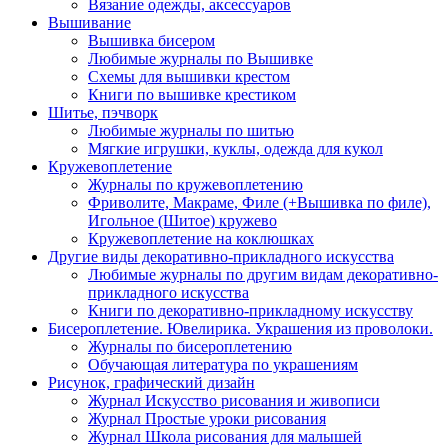
Вязание одежды, аксессуаров
Вышивание
Вышивка бисером
Любимые журналы по Вышивке
Схемы для вышивки крестом
Книги по вышивке крестиком
Шитье, пэчворк
Любимые журналы по шитью
Мягкие игрушки, куклы, одежда для кукол
Кружевоплетение
Журналы по кружевоплетению
Фриволите, Макраме, Филе (+Вышивка по филе),
Игольное (Шитое) кружево
Кружевоплетение на коклюшках
Другие виды декоративно-прикладного искусства
Любимые журналы по другим видам декоративно-
прикладного искусства
Книги по декоративно-прикладному искусству
Бисероплетение. Ювелирика. Украшения из проволоки.
Журналы по бисероплетению
Обучающая литература по украшениям
Рисунок, графический дизайн
Журнал Искусство рисования и живописи
Журнал Простые уроки рисования
Журнал Школа рисования для малышей