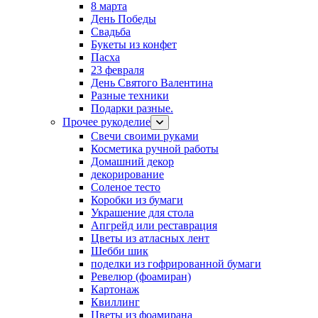
8 марта
День Победы
Свадьба
Букеты из конфет
Пасха
23 февраля
День Святого Валентина
Разные техники
Подарки разные.
Прочее рукоделие
Свечи своими руками
Косметика ручной работы
Домашний декор
декорирование
Соленое тесто
Коробки из бумаги
Украшение для стола
Апгрейд или реставрация
Цветы из атласных лент
Шебби шик
поделки из гофрированной бумаги
Ревелюр (фоамиран)
Картонаж
Квиллинг
Цветы из фоамирана