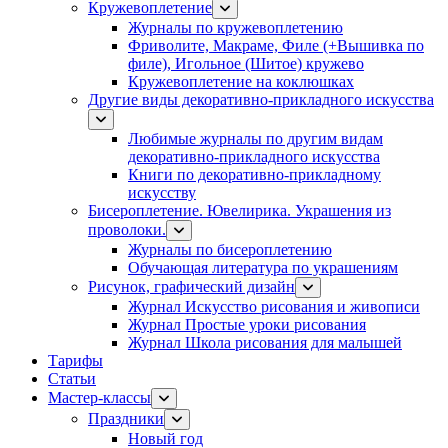
Кружевоплетение
Журналы по кружевоплетению
Фриволите, Макраме, Филе (+Вышивка по
филе), Игольное (Шитое) кружево
Кружевоплетение на коклюшках
Другие виды декоративно-прикладного искусства
Любимые журналы по другим видам
декоративно-прикладного искусства
Книги по декоративно-прикладному
искусству
Бисероплетение. Ювелирика. Украшения из
проволоки.
Журналы по бисероплетению
Обучающая литература по украшениям
Рисунок, графический дизайн
Журнал Искусство рисования и живописи
Журнал Простые уроки рисования
Журнал Школа рисования для малышей
Тарифы
Статьи
Мастер-классы
Праздники
Новый год